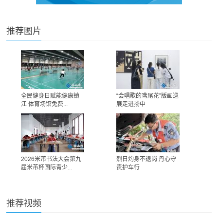
推荐图片
全民健身日赋能健康镇
“会唱歌的鸢尾花”版画巡
江 体育场馆免费...
展走进扬中
2026米芾书法大会第九
烈日灼身不退岗 丹心守
届米芾杯国际青少...
责护车行
推荐视频