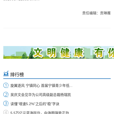
责任编辑：贡琳雁
排行榜
旋翼逐风 宁镇同心 首届宁镇青少年低...
吴庆文会见华为公司高级副总裁杨瑞凯
读懂“增速5.2%”之后的“稳”字诀
5.5万亿元蓝海跃升，向海图强势正劲