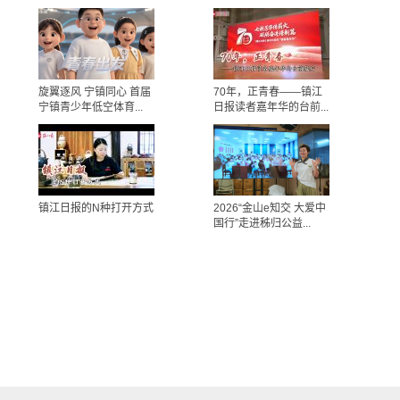
旋翼逐风 宁镇同心 首届
70年，正青春——镇江
宁镇青少年低空体育...
日报读者嘉年华的台前...
镇江日报的N种打开方式
2026“金山e知交 大爱中
国行”走进秭归公益...