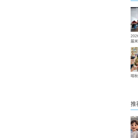
20
届米
啃秋
推