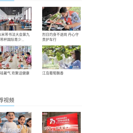
26米芾书法大会第九
烈日灼身不退岗 丹心守
芾杯国际青少...
责护车行
祛暑气 欢聚话健康
江岛葡萄飘香
荐视频