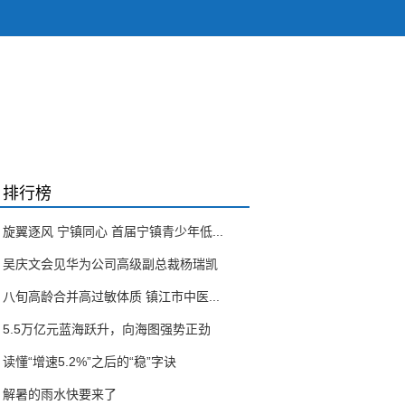
排行榜
旋翼逐风 宁镇同心 首届宁镇青少年低...
吴庆文会见华为公司高级副总裁杨瑞凯
八旬高龄合并高过敏体质 镇江市中医...
5.5万亿元蓝海跃升，向海图强势正劲
读懂“增速5.2%”之后的“稳”字诀
解暑的雨水快要来了