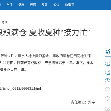
题
生活
健康
舆情
知交
公益
微矩阵
 时政
粮满仓 夏收夏种“接力忙”
月）芒种过后，溧水大地上麦浪鎏金，丰收的画卷在田间地头铺
3.44万亩，目前已完成收获，产量明显高于上年。眼下，溧水
忙景象正火热上演。
lishui_0612/866631.html
责任编辑：邓宇