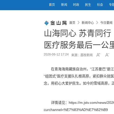
首页
新闻
时政
民生
社会
专
首页
新闻中心
今日要闻
山海同心 苏青同行 
医疗服务最后一公
2026-06-12 17:24
来源：荔枝新闻
在青海海南藏族自治州，“江苏曼巴”是
“组团式”医疗支援队扎根高原，紧扣群众就
念，用初心大爱护民生。如今的雪域高原，正
详情请见：https://m.jstv.com/news/2026
curchannel=%E7%83%AD%E7%82%B9