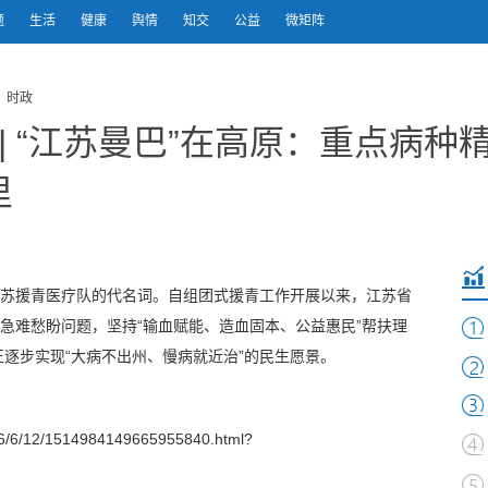
题
生活
健康
舆情
知交
公益
微矩阵
 时政
| “江苏曼巴”在高原：重点病种
里
江苏援青医疗队的代名词。自组团式援青工作开展以来，江苏省
医急难愁盼问题，坚持“输血赋能、造血固本、公益惠民”帮扶理
逐步实现“大病不出州、慢病就近治”的民生愿景。
/6/12/1514984149665955840.html?