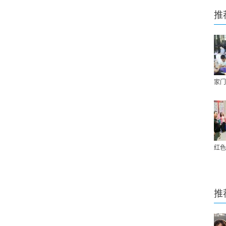
推
家门
红色
推