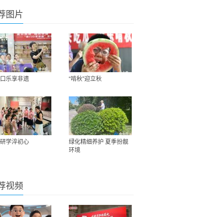
荐图片
口乐享非遗
“啃秋”迎立秋
研学淬初心
绿化精细养护 夏季扮靓
环境
荐视频