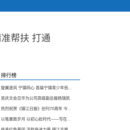
精准帮扶 打通
排行榜
旋翼逐风 宁镇同心 首届宁镇青少年低...
吴庆文会见华为公司高级副总裁杨瑞凯
热烈祝贺《镇江日报》创刊70周年 今...
以笔墨致岁月 以初心赴时代——写在...
传承红色基因 汲取奋进力量 镇江志愿...