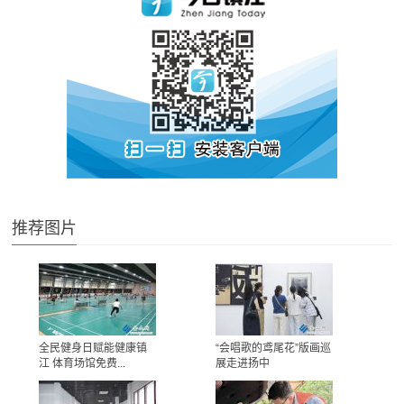
推荐图片
全民健身日赋能健康镇
“会唱歌的鸢尾花”版画巡
江 体育场馆免费...
展走进扬中