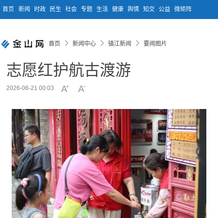
首页
新闻
时政
民生
社会
专题
生活
健康
舆情
知交
公益
微矩阵
首页
新闻中心
镇江新闻
要闻图片
志愿红护航古渡游
2026-06-21 00:03