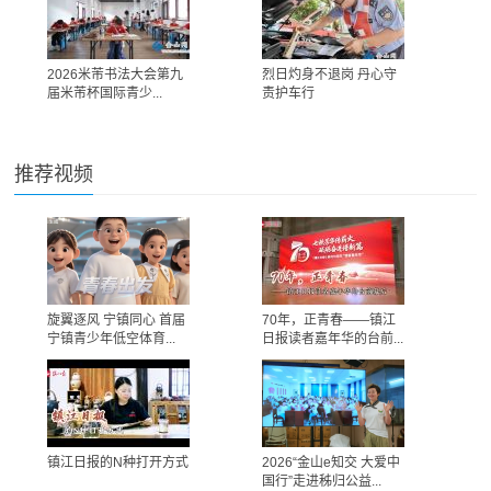
2026米芾书法大会第九
烈日灼身不退岗 丹心守
届米芾杯国际青少...
责护车行
推荐视频
旋翼逐风 宁镇同心 首届
70年，正青春——镇江
宁镇青少年低空体育...
日报读者嘉年华的台前...
镇江日报的N种打开方式
2026“金山e知交 大爱中
国行”走进秭归公益...