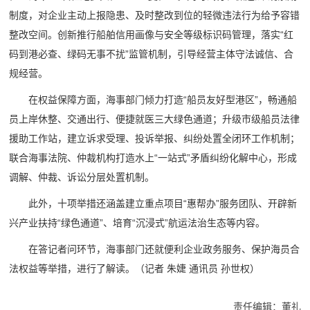
制度，对企业主动上报隐患、及时整改到位的轻微违法行为给予容错
整改空间。创新推行船舶信用画像与安全等级标识码管理，落实“红
码到港必查、绿码无事不扰”监管机制，引导经营主体守法诚信、合
规经营。
在权益保障方面，海事部门倾力打造“船员友好型港区”，畅通船
员上岸休整、交通出行、便捷就医三大绿色通道；升级市级船员法律
援助工作站，建立诉求受理、投诉举报、纠纷处置全闭环工作机制；
联合海事法院、仲裁机构打造水上“一站式”矛盾纠纷化解中心，形成
调解、仲裁、诉讼分层处置机制。
此外，十项举措还涵盖建立重点项目“惠帮办”服务团队、开辟新
兴产业扶持“绿色通道”、培育“沉浸式”航运法治生态等内容。
在答记者问环节，海事部门还就便利企业政务服务、保护海员合
法权益等举措，进行了解读。
（记者 朱婕 通讯员 孙世权）
责任编辑：董礼