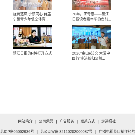
旋翼逐风 宁镇同心 首届
70年，正青春——镇江
宁镇青少年低空体育...
日报读者嘉年华的台前...
镇江日报的N种打开方式
2026“金山e知交 大爱中
国行”走进秭归公益...
网站简介
|
公司荣誉
|
广告服务
|
联系方式
|
走进报社
苏ICP备05002936号
|
苏公网安备 32110202000087号
|
广播电视节目制作经营