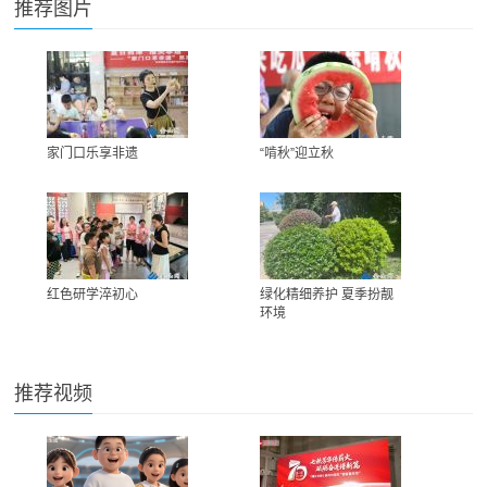
推荐图片
家门口乐享非遗
“啃秋”迎立秋
红色研学淬初心
绿化精细养护 夏季扮靓
环境
推荐视频