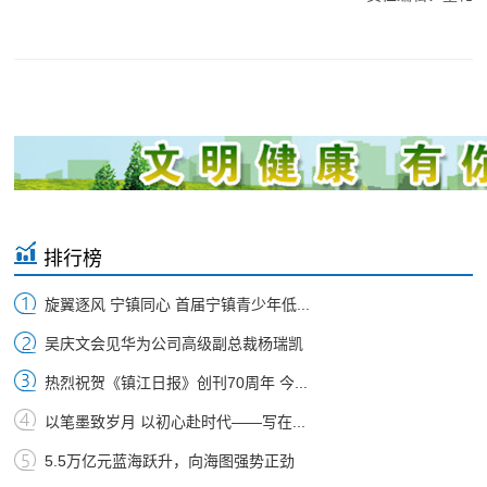
排行榜
旋翼逐风 宁镇同心 首届宁镇青少年低...
吴庆文会见华为公司高级副总裁杨瑞凯
热烈祝贺《镇江日报》创刊70周年 今...
以笔墨致岁月 以初心赴时代——写在...
5.5万亿元蓝海跃升，向海图强势正劲