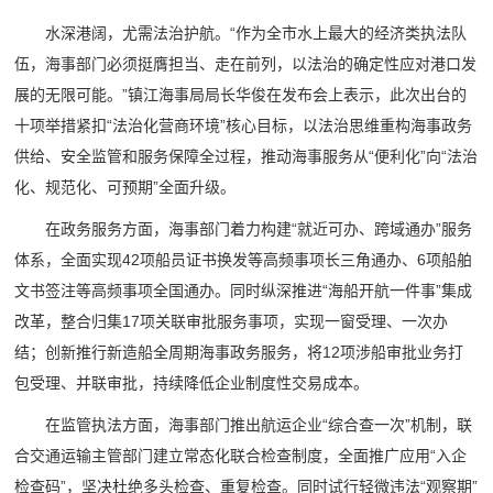
水深港阔，尤需法治护航。“作为全市水上最大的经济类执法队
伍，海事部门必须挺膺担当、走在前列，以法治的确定性应对港口发
展的无限可能。”镇江海事局局长华俊在发布会上表示，此次出台的
十项举措紧扣“法治化营商环境”核心目标，以法治思维重构海事政务
供给、安全监管和服务保障全过程，推动海事服务从“便利化”向“法治
化、规范化、可预期”全面升级。
在政务服务方面，海事部门着力构建“就近可办、跨域通办”服务
体系，全面实现42项船员证书换发等高频事项长三角通办、6项船舶
文书签注等高频事项全国通办。同时纵深推进“海船开航一件事”集成
改革，整合归集17项关联审批服务事项，实现一窗受理、一次办
结；创新推行新造船全周期海事政务服务，将12项涉船审批业务打
包受理、并联审批，持续降低企业制度性交易成本。
在监管执法方面，海事部门推出航运企业“综合查一次”机制，联
合交通运输主管部门建立常态化联合检查制度，全面推广应用“入企
检查码”，坚决杜绝多头检查、重复检查。同时试行轻微违法“观察期”