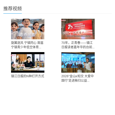
推荐视频
旋翼逐风 宁镇同心 首届
70年，正青春——镇江
宁镇青少年低空体育...
日报读者嘉年华的台前...
镇江日报的N种打开方式
2026“金山e知交 大爱中
国行”走进秭归公益...