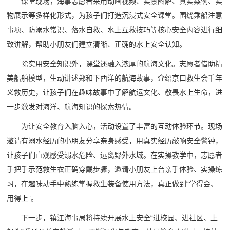
课堂现场，海事志愿者采用动画视频、实景图解、真实案例、实
物展示等多样化形式，为孩子们打造沉浸式安全课堂。围绕乘船注意
事项、防溺水常识、落水自救、水上互救技巧等核心安全内容进行细
致讲解，帮助小朋友们建立清晰、正确的水上安全认知。
除实用安全知识外，课堂还融入浓厚的航海文化。志愿者借助精
美船舶模型，生动讲述郑和下西洋的航海故事，介绍京口救生会千年
义救历史，让孩子们在趣味故事中了解航运文化、敬畏水上生命，进
一步激发对海洋、航海知识的探索热情。
为让安全教育入脑入心，活动设置了丰富的互动体验环节。现场
邀请有溺水经历的小朋友分享亲身感受，用真实经历敲响安全警钟，
让孩子们直观感受溺水危险、远离野外水域。在实操教学中，志愿者
手把手示范救生衣正确穿戴步骤，邀请小朋友上台亲手体验、实操练
习，在趣味动手中熟练掌握救生装备使用方法，真正做到“学得会、
用得上”。
下一步，镇江海事局将持续开展水上安全“进校园、进社区、上