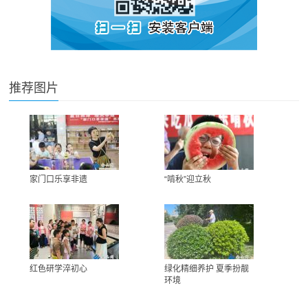
推荐图片
家门口乐享非遗
“啃秋”迎立秋
红色研学淬初心
绿化精细养护 夏季扮靓
环境