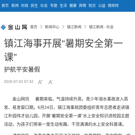
首页
新闻
时政
民生
社会
专题
生活
健康
舆情
知交
公益
微矩阵
首页
新闻中心
镇江新闻
镇江新闻 - 社会
镇江海事开展“暑期安全第一
课”
护航平安暑假
2026-07-01 07:42
金山网讯 暑期来临，气温持续升高，青少年溺水事故进入高
发、易发窗口期。6月24日，镇江海事局团委组织青年志愿者走进镇
江朴园伟才幼儿园，开展“暑期安全第一课”水上安全知识进校园主题
活动，为孩子们带来一堂生动有趣、干货满满的水上安全科普课。