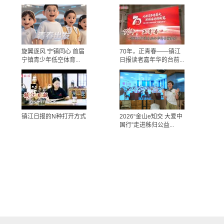
旋翼逐风 宁镇同心 首届
70年，正青春——镇江
宁镇青少年低空体育...
日报读者嘉年华的台前...
镇江日报的N种打开方式
2026“金山e知交 大爱中
国行”走进秭归公益...