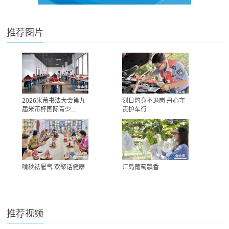
推荐图片
2026米芾书法大会第九
烈日灼身不退岗 丹心守
届米芾杯国际青少...
责护车行
啃秋祛暑气 欢聚话健康
江岛葡萄飘香
推荐视频