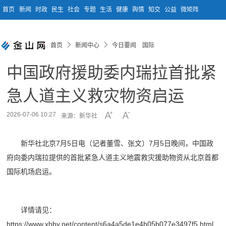
首页
新闻
时政
民生
社会
专题
生活
健康
舆情
知交
公益
微矩阵
首页
新闻中心
今日要闻 国际
中国政府援助委内瑞拉首批紧
急人道主义救灾物资启运
2026-07-06 10:27
来源：新华社
新华社北京7月5日电（记者董雪、张文）7月5日晚间，中国政
府向委内瑞拉提供的首批紧急人道主义地震救灾援助物资从北京首都
国际机场启运。
详情请见：
https://www.xhby.net/content/s6a4a5de1e4b05b077e3497f5.html