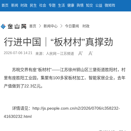
首页
新闻
时政
民生
社会
专题
生活
健康
舆情
知交
公益
微矩阵
首页
新闻中心
今日要闻 时政
行进中国｜“板材村”真撑劲
2026-07-06 14:21
来源：人民网－江苏频道
苏皖交界有座“板材村”——江苏徐州铜山区三堡街道胜阳村，村
里有座胜阳工业园，集聚有100多家板材加工、智能家居企业，去年
产值做到了22.3亿元。
详情请见：http://js.people.com.cn/n2/2026/0706/c358232-
41630232.html