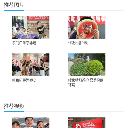
推荐图片
家门口乐享非遗
“啃秋”迎立秋
红色研学淬初心
绿化精细养护 夏季扮靓
环境
推荐视频