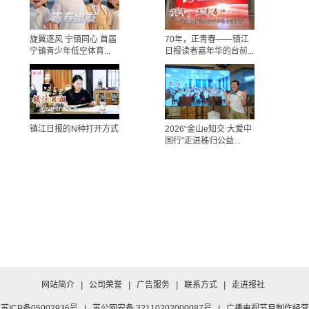
旋翼逐风 宁镇同心 首届
70年，正青春——镇江
宁镇青少年低空体育...
日报读者嘉年华的台前...
镇江日报的N种打开方式
2026“金山e知交 大爱中
国行”走进秭归公益...
网站简介
|
公司荣誉
|
广告服务
|
联系方式
|
走进报社
苏ICP备05002936号
|
苏公网安备 32110202000087号
|
广播电视节目制作经营