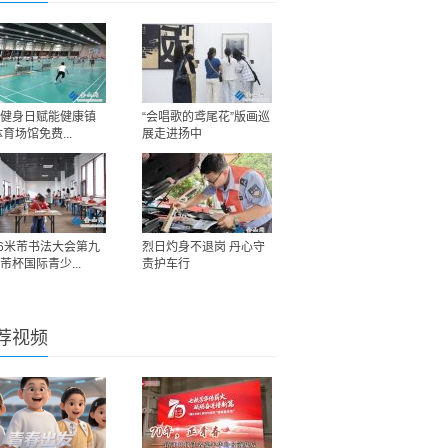
健身日赋能健康镇
“会唱歌的鸢尾花”版画巡
体育场馆免费...
展走进扬中
26米芾书法大会第九
烈日灼身不退岗 丹心守
芾杯国际青少...
责护车行
荐视频