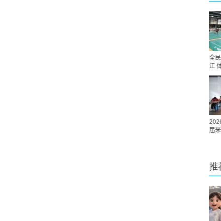
全民
江 
20
届米
推