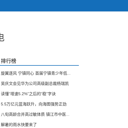
电
排行榜
旋翼逐风 宁镇同心 首届宁镇青少年低...
吴庆文会见华为公司高级副总裁杨瑞凯
读懂“增速5.2%”之后的“稳”字诀
5.5万亿元蓝海跃升，向海图强势正劲
八旬高龄合并高过敏体质 镇江市中医...
解暑的雨水快要来了