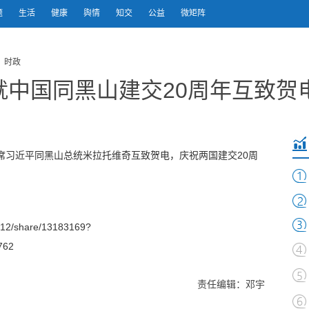
题
生活
健康
舆情
知交
公益
微矩阵
 时政
就中国同黑山建交20周年互致贺
主席习近平同黑山总统米拉托维奇互致贺电，庆祝两国建交20周
12/share/13183169?
762
责任编辑：邓宇