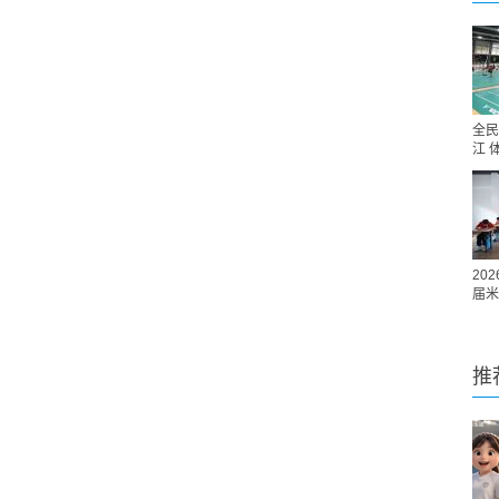
全民
江 
20
届米
推