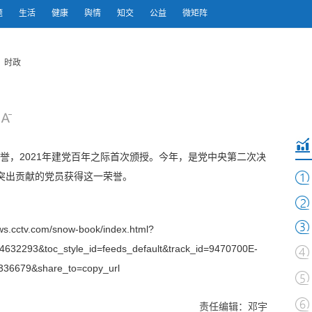
题
生活
健康
舆情
知交
公益
微矩阵
 时政
荣誉，2021年建党百年之际首次颁授。今年，是党中央第二次决
出突出贡献的党员获得这一荣誉。
s.cctv.com/snow-book/index.html?
32293&toc_style_id=feeds_default&track_id=9470700E-
36679&share_to=copy_url
责任编辑：邓宇