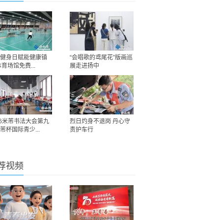
健身日赋能健康镇
“会唱歌的鸢尾花”版画巡
体育场馆免费...
展走进扬中
26米芾书法大会第九
烈日灼身不退岗 丹心守
芾杯国际青少...
责护车行
荐视频