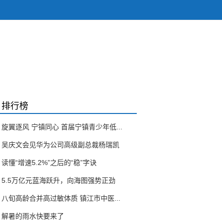
排行榜
旋翼逐风 宁镇同心 首届宁镇青少年低...
吴庆文会见华为公司高级副总裁杨瑞凯
读懂“增速5.2%”之后的“稳”字诀
5.5万亿元蓝海跃升，向海图强势正劲
八旬高龄合并高过敏体质 镇江市中医...
解暑的雨水快要来了