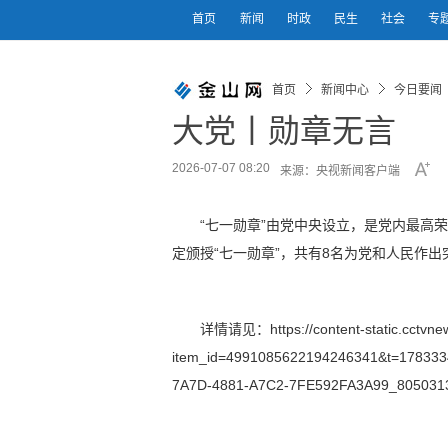
首页
新闻
时政
民生
社会
专
首页
新闻中心
今日要闻
大党丨勋章无言
2026-07-07 08:20
来源：央视新闻客户端
“七一勋章”由党中央设立，是党内最高
定颁授“七一勋章”，共有8名为党和人民作
详情请见：https://content-static.cctvnew
item_id=4991085622194246341&t=17833346
7A7D-4881-A7C2-7FE592FA3A99_8050313