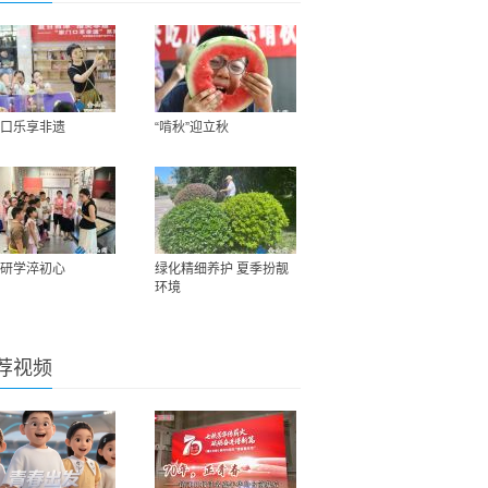
口乐享非遗
“啃秋”迎立秋
研学淬初心
绿化精细养护 夏季扮靓
环境
荐视频