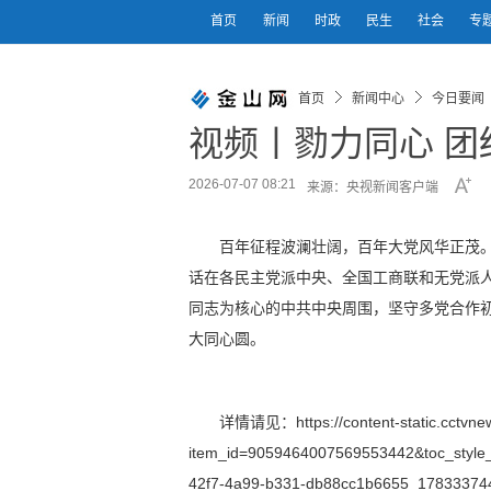
首页
新闻
时政
民生
社会
专
首页
新闻中心
今日要闻
视频丨勠力同心 
2026-07-07 08:21
来源：央视新闻客户端
百年征程波澜壮阔，百年大党风华正茂。
话在各民主党派中央、全国工商联和无党派
同志为核心的中共中央周围，坚守多党合作
大同心圆。
详情请见：https://content-static.cctvnew
item_id=9059464007569553442&toc_style_
42f7-4a99-b331-db88cc1b6655_17833374