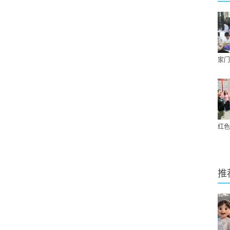
家门
红色
推