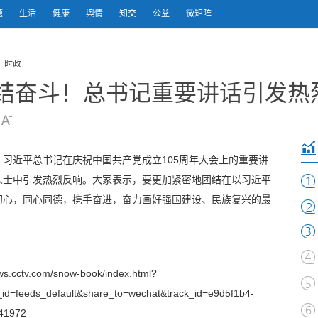
题
生活
健康
舆情
知交
公益
微矩阵
 时政
团结奋斗！总书记重要讲话引发热
习近平总书记在庆祝中国共产党成立105周年大会上的重要讲
人士中引发热烈反响。大家表示，要更加紧密地团结在以习近平
初心，同心同德，携手奋进，奋力画好强国建设、民族复兴的最
s.cctv.com/snow-book/index.html?
id=feeds_default&share_to=wechat&track_id=e9d5f1b4-
41972