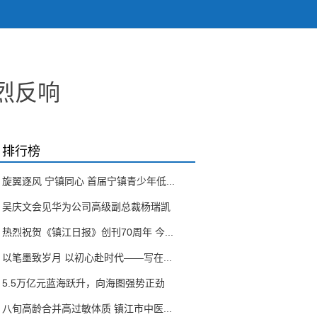
烈反响
排行榜
旋翼逐风 宁镇同心 首届宁镇青少年低...
吴庆文会见华为公司高级副总裁杨瑞凯
热烈祝贺《镇江日报》创刊70周年 今...
以笔墨致岁月 以初心赴时代——写在...
5.5万亿元蓝海跃升，向海图强势正劲
八旬高龄合并高过敏体质 镇江市中医...