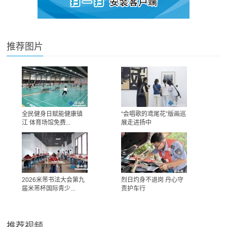
推荐图片
全民健身日赋能健康镇
“会唱歌的鸢尾花”版画巡
江 体育场馆免费...
展走进扬中
2026米芾书法大会第九
烈日灼身不退岗 丹心守
届米芾杯国际青少...
责护车行
推荐视频