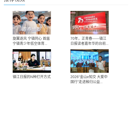
旋翼逐风 宁镇同心 首届
70年，正青春——镇江
宁镇青少年低空体育...
日报读者嘉年华的台前...
镇江日报的N种打开方式
2026“金山e知交 大爱中
国行”走进秭归公益...