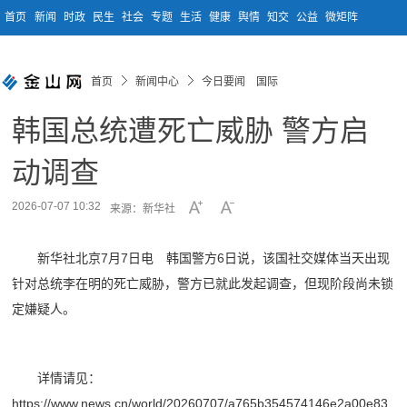
首页
新闻
时政
民生
社会
专题
生活
健康
舆情
知交
公益
微矩阵
首页
新闻中心
今日要闻 国际
韩国总统遭死亡威胁 警方启
动调查
2026-07-07 10:32
来源：新华社
新华社北京7月7日电 韩国警方6日说，该国社交媒体当天出现
针对总统李在明的死亡威胁，警方已就此发起调查，但现阶段尚未锁
定嫌疑人。
详情请见：
https://www.news.cn/world/20260707/a765b354574146e2a00e83