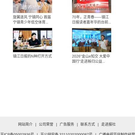
旋翼逐风 宁镇同心 首届
70年，正青春——镇江
宁镇青少年低空体育...
日报读者嘉年华的台前...
镇江日报的N种打开方式
2026“金山e知交 大爱中
国行”走进秭归公益...
网站简介
|
公司荣誉
|
广告服务
|
联系方式
|
走进报社
苏ICP备05002936号
|
苏公网安备 32110202000087号
|
广播电视节目制作经营