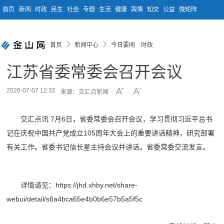
首页
新闻
时政
民生
社会
专题
生活
健康
舆情
知交
公益
微矩阵
首页
新闻中心
今日要闻 时政
江苏省委常委会召开会议
2026-07-07 12:32
来源：交汇点新闻
交汇点讯 7月6日，省委常委会召开会议，学习贯彻习近平总书
记在庆祝中国共产党成立105周年大会上的重要讲话精神，研究部署
有关工作。省委书记信长星主持会议并讲话。省委常委交流发言。
详情请见：https://jhd.xhby.net/share-
webui/detail/s6a4bca65e4b0b6e57b5a5f5c