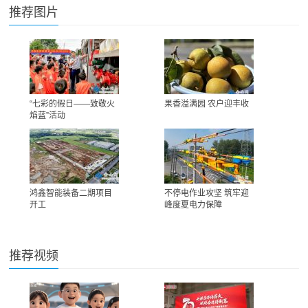
推荐图片
“七彩的假日——致敬火
果香溢满园 农户迎丰收
焰蓝”活动
鸿鑫智能装备二期项目
不停电作业攻坚 筑牢迎
开工
峰度夏电力保障
推荐视频