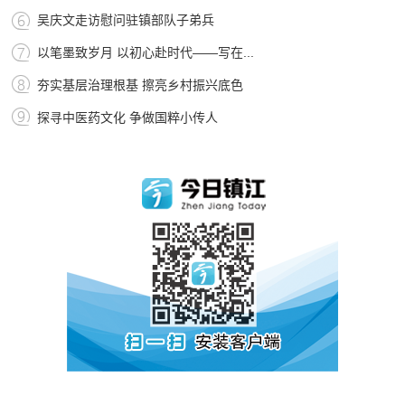
吴庆文走访慰问驻镇部队子弟兵
以笔墨致岁月 以初心赴时代——写在...
夯实基层治理根基 擦亮乡村振兴底色
探寻中医药文化 争做国粹小传人