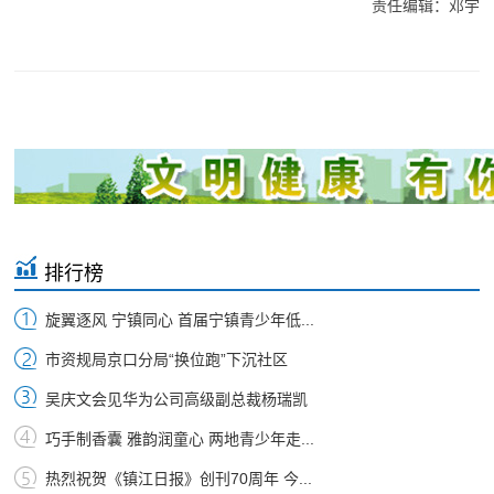
责任编辑：邓宇
排行榜
旋翼逐风 宁镇同心 首届宁镇青少年低...
市资规局京口分局“换位跑”下沉社区
吴庆文会见华为公司高级副总裁杨瑞凯
巧手制香囊 雅韵润童心 两地青少年走...
热烈祝贺《镇江日报》创刊70周年 今...