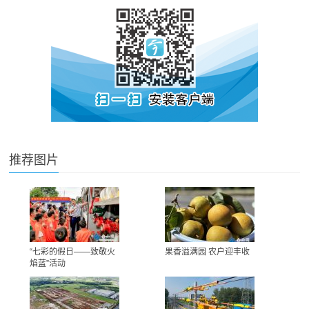
推荐图片
“七彩的假日——致敬火
果香溢满园 农户迎丰收
焰蓝”活动