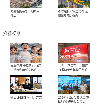
鸿鑫智能装备二期项目
不停电作业攻坚 筑牢迎
开工
峰度夏电力保障
推荐视频
旋翼逐风 宁镇同心 首届
70年，正青春——镇江
宁镇青少年低空体育...
日报读者嘉年华的台前...
镇江日报的N种打开方式
2026“金山e知交 大爱中
国行”走进秭归公益...