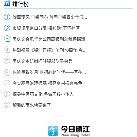
排行榜
旋翼逐风 宁镇同心 首届宁镇青少年低...
市资规局京口分局“换位跑”下沉社区
吴庆文会见华为公司高级副总裁杨瑞凯
热烈祝贺《镇江日报》创刊70周年 今...
吴庆文走访慰问驻镇部队子弟兵
以笔墨致岁月 以初心赴时代——写在...
夯实基层治理根基 擦亮乡村振兴底色
探寻中医药文化 争做国粹小传人
解暑的雨水快要来了