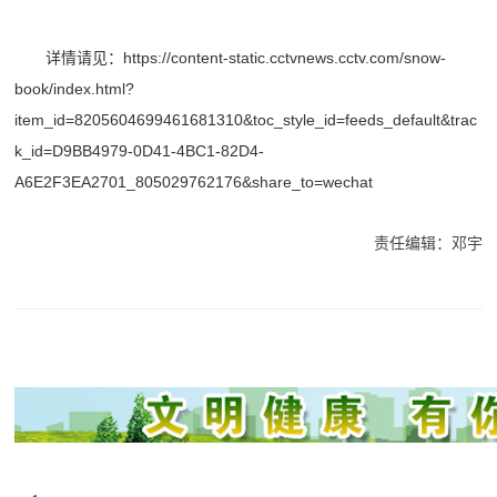
详情请见：https://content-static.cctvnews.cctv.com/snow-
book/index.html?
item_id=8205604699461681310&toc_style_id=feeds_default&trac
k_id=D9BB4979-0D41-4BC1-82D4-
A6E2F3EA2701_805029762176&share_to=wechat
责任编辑：邓宇