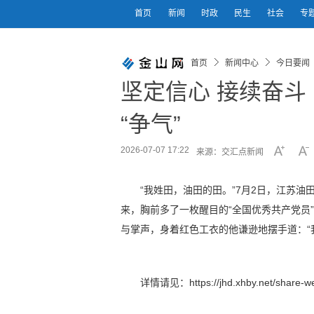
首页
新闻
时政
民生
社会
专
首页
新闻中心
今日要闻
坚定信心 接续奋斗
“争气”
2026-07-07 17:22
来源：交汇点新闻
“我姓田，油田的田。”7月2日，江苏
来，胸前多了一枚醒目的“全国优秀共产党员
与掌声，身着红色工衣的他谦逊地摆手道：“
详情请见：https://jhd.xhby.net/share-we