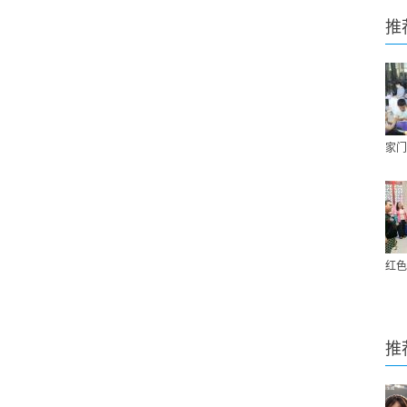
推
家门
红色
推