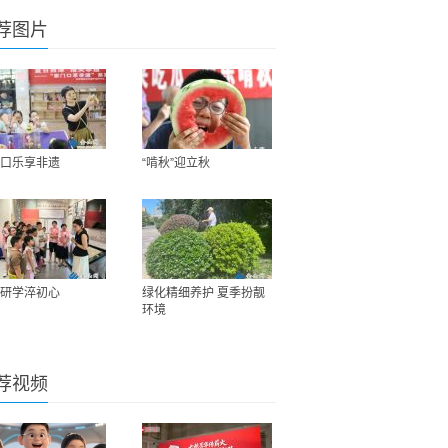
荐图片
口乐享非遗
“啃秋”迎立秋
研学淬初心
绿化精细养护 夏季扮靓
环境
荐视频