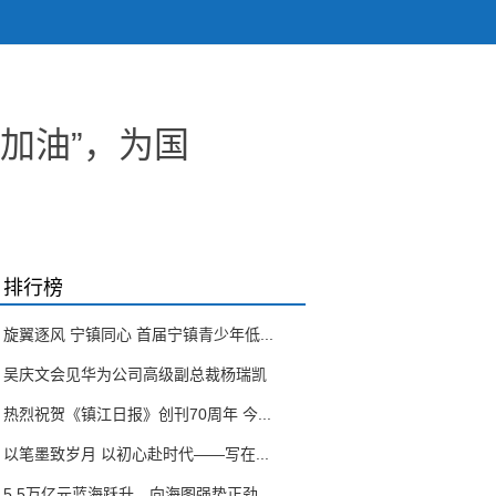
加油”，为国
排行榜
旋翼逐风 宁镇同心 首届宁镇青少年低...
吴庆文会见华为公司高级副总裁杨瑞凯
热烈祝贺《镇江日报》创刊70周年 今...
以笔墨致岁月 以初心赴时代——写在...
5.5万亿元蓝海跃升，向海图强势正劲