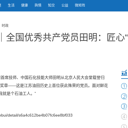
题
生活
健康
舆情
知交
公益
微矩阵
 时政
｜全国优秀共产党员田明：匠心“
油田首席技师、中国石化技能大师田明从北京人民大会堂载誉归
”奖章——这是江苏油田历史上首位获此殊荣的党员。面对鲜花
我就是个石油工人。”
bui/detail/s6a4c612be4b07fc6ee8bf033