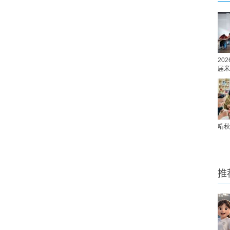
20
届米
啃秋
推