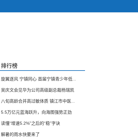
排行榜
旋翼逐风 宁镇同心 首届宁镇青少年低...
吴庆文会见华为公司高级副总裁杨瑞凯
八旬高龄合并高过敏体质 镇江市中医...
5.5万亿元蓝海跃升，向海图强势正劲
读懂“增速5.2%”之后的“稳”字诀
解暑的雨水快要来了