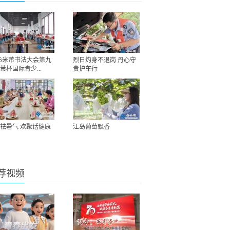
26米芾书法大会第九
烈日灼身不退岗 丹心守
芾杯国际青少...
责护车行
祛暑气 欢聚话健康
江岛葡萄飘香
荐视频