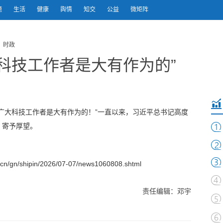
题
生活
健康
舆情
知交
公益
微矩阵
 时政
科技工作者是大有作为的”
广大科技工作者是大有作为的！”一直以来，习近平总书记高度
、寄予厚望。
/gn/shipin/2026/07-07/news1060808.shtml
责任编辑：邓宇