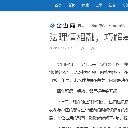
首页
新闻
时政
民生
社会
专
首页
新闻中心
镇江新闻
法理情相融，巧解基
2026-07-08 07:11
金山网讯 今年以来，镇江经开区丁卯
“枫桥经验”，以党建为引领、网格为纽带、
日常工作里，让矛盾消弭在萌芽、问题解决
四年积怨一朝散，邻里握手笑开颜
“4年了，现在晚上睡得踏实，出门碰见
农花苑小区的郭先生说起前段时间调解完的
民、车位占用的琐事，磕磕绊绊闹了4年，找