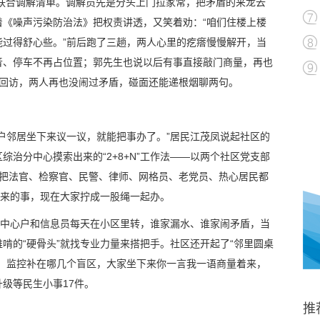
道联合调解清单。调解员先是分头上门拉家常，把矛盾的来龙去
着《噪声污染防治法》把权责讲透，又笑着劝：“咱们住楼上楼
能过得舒心些。”前后跑了三趟，两人心里的疙瘩慢慢解开，当
音、停车不再占位置；郭先生也说以后有事直接敲门商量，再也
月回访，两人再也没闹过矛盾，碰面还能递根烟聊两句。
户邻居坐下来议一议，就能把事办了。”居民江茂凤说起社区的
治分中心摸索出来的“2+8+N”工作法——以两个社区党支部
，把法官、检察官、民警、律师、网格员、老党员、热心居民都
过来的事，现在大家拧成一股绳一起办。
：中心户和信息员每天在小区里转，谁家漏水、谁家闹矛盾，当
啃的“硬骨头”就找专业力量来搭把手。社区还开起了“邻里圆桌
置、监控补在哪几个盲区，大家坐下来你一言我一语商量着来，
级等民生小事17件。
推