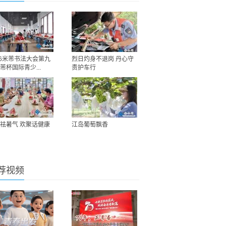
26米芾书法大会第九
烈日灼身不退岗 丹心守
芾杯国际青少...
责护车行
祛暑气 欢聚话健康
江岛葡萄飘香
荐视频