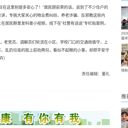
住在这里别提多安心了！”居民顾前荣的话，说到了不少住户的
宣讲，专挑大家关心的物业费纠纷、养老诈骗、反邪教这些内
在居民群里发科普小视频，线下在“社警有话说”专栏贴案例，
20
届米
队，老党员、调解员们轮流在小区、学校门口的交通岗值守，上
车、乱扔垃圾的就上前劝两句，看似不起眼的小事，却把平安守
子卉
）
啃秋
责任编辑：董礼
推