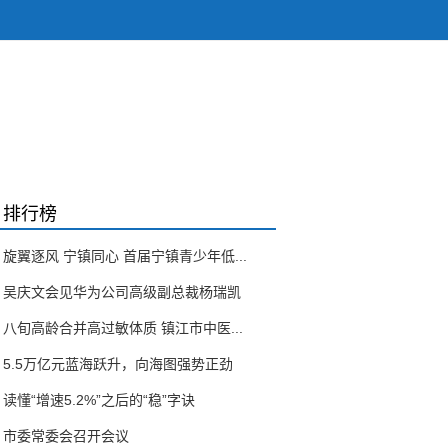
排行榜
旋翼逐风 宁镇同心 首届宁镇青少年低...
吴庆文会见华为公司高级副总裁杨瑞凯
八旬高龄合并高过敏体质 镇江市中医...
5.5万亿元蓝海跃升，向海图强势正劲
读懂“增速5.2%”之后的“稳”字诀
市委常委会召开会议