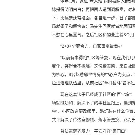
今年1月，这桩“老大难”纠纷被纳入街
脉捋得明明白白；再把两人请到调解室，对
下，比远亲还常碰面，各自退一步，日子都
场就签了和解协议：马先生回家就做地面隔
不憋在心里置气。之后社区和物业连着3个
“2+8+N”聚合力，自家事商量着办
“以前有事得跑社区等答复，现在我们几
变化，笑得合不拢嘴。这份踏实感，来自社区综
为核心，8名熟悉邻里情况的中心户为支点
拉进治理队伍里，从前社区“单打独斗”管不
现在这套法子已经成了社区的“百宝箱”
场就能劝和；解决不了的事社区跟上，遇到难
会”，小区改造要改哪里、路灯装在什么位
共计解决了传达室修缮、落水管更换、路灯升
普法巡逻齐发力，平安守在“家门口”