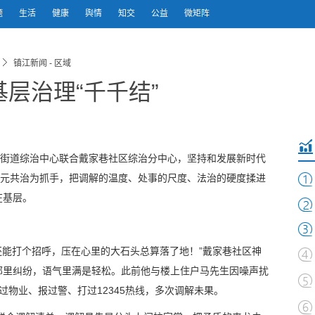
题
生活
健康
舆情
知交
公益
微矩阵
镇江新闻 - 区域
层治理“千千结”
街道综治中心联合戴家巷社区综治分中心，坚持和发展新时代
多元共治为抓手，把调解的温度、处事的尺度、法治的硬度揉进
在基层。
还能打个招呼，压在心里的大石头总算落了地！”戴家巷社区神
邻里纠纷，语气里满是轻松。此前他与楼上住户马先生因噪声扰
过物业、报过警、打过12345热线，多次调解未果。