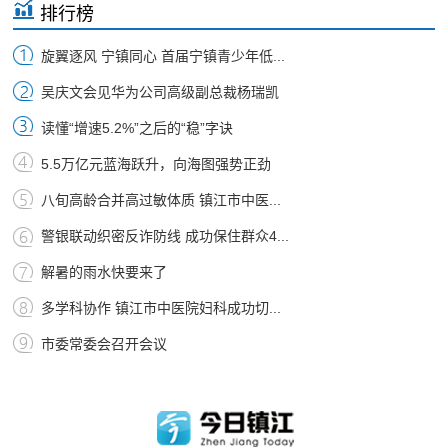
排行榜
旋翼逐风 宁镇同心 首届宁镇青少年低...
吴庆文会见华为公司高级副总裁杨瑞凯
读懂“增速5.2%”之后的“稳”字诀
5.5万亿元蓝海跃升，向海图强势正劲
八旬高龄合并高过敏体质 镇江市中医...
警银联动织密反诈防线 成功保住群众4...
解暑的雨水快要来了
多学科协作 镇江市中医院妇科成功切...
市委常委会召开会议