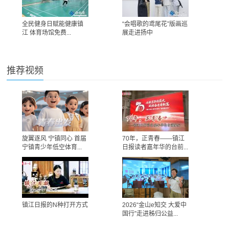
全民健身日赋能健康镇
“会唱歌的鸢尾花”版画巡
江 体育场馆免费...
展走进扬中
推荐视频
旋翼逐风 宁镇同心 首届
70年，正青春——镇江
宁镇青少年低空体育...
日报读者嘉年华的台前...
镇江日报的N种打开方式
2026“金山e知交 大爱中
国行”走进秭归公益...