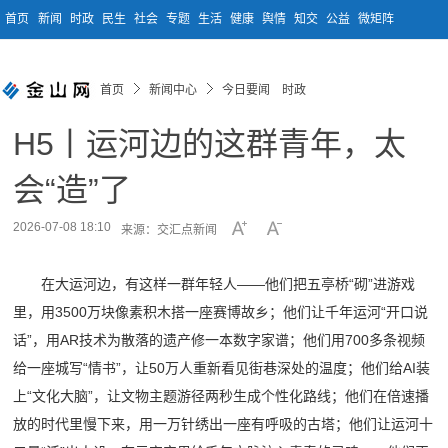
首页
新闻
时政
民生
社会
专题
生活
健康
舆情
知交
公益
微矩阵
首页
新闻中心
今日要闻 时政
H5丨运河边的这群青年，太
会“造”了
2026-07-08 18:10
来源：交汇点新闻
在大运河边，有这样一群年轻人——他们把五亭桥“砌”进游戏
里，用3500万块像素积木搭一座赛博故乡；他们让千年运河“开口说
话”，用AR技术为散落的遗产修一本数字家谱；他们用700多条视频
给一座城写“情书”，让50万人重新看见街巷深处的温度；他们给AI装
上“文化大脑”，让文物主题游径两秒生成个性化路线；他们在倍速播
放的时代里慢下来，用一万针绣出一座有呼吸的古塔；他们让运河十