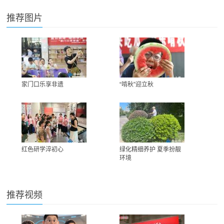
推荐图片
家门口乐享非遗
“啃秋”迎立秋
红色研学淬初心
绿化精细养护 夏季扮靓
环境
推荐视频