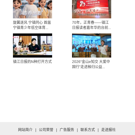
旋翼逐风 宁镇同心 首届
70年，正青春——镇江
宁镇青少年低空体育...
日报读者嘉年华的台前...
镇江日报的N种打开方式
2026“金山e知交 大爱中
国行”走进秭归公益...
网站简介
|
公司荣誉
|
广告服务
|
联系方式
|
走进报社