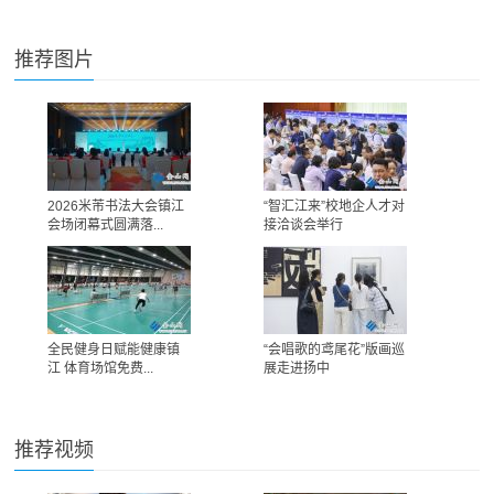
推荐图片
2026米芾书法大会镇江
“智汇江来”校地企人才对
会场闭幕式圆满落...
接洽谈会举行
全民健身日赋能健康镇
“会唱歌的鸢尾花”版画巡
江 体育场馆免费...
展走进扬中
推荐视频