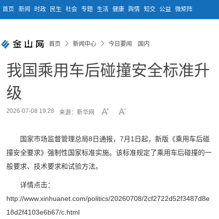
首页
新闻
时政
民生
社会
专题
生活
健康
舆情
知交
公益
微矩阵
首页
新闻中心
今日要闻 国内
我国乘用车后碰撞安全标准升
级
2026-07-08 19:28
来源：新华网
国家市场监督管理总局8日通报，7月1日起，新版《乘用车后碰
撞安全要求》强制性国家标准实施。该标准规定了乘用车后碰撞的一
般要求、技术要求和试验方法。
详情点击：
http://www.xinhuanet.com/politics/20260708/2cf2722d52f3487d8e
18d2f4103e6b67/c.html