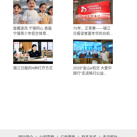
旋翼逐风 宁镇同心 首届
70年，正青春——镇江
宁镇青少年低空体育...
日报读者嘉年华的台前...
镇江日报的N种打开方式
2026“金山e知交 大爱中
国行”走进秭归公益...