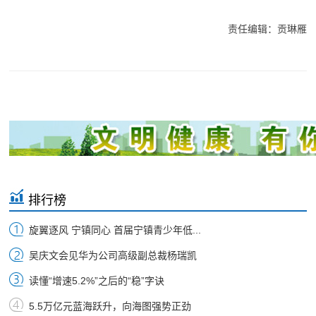
责任编辑：贡琳雁
排行榜
旋翼逐风 宁镇同心 首届宁镇青少年低...
吴庆文会见华为公司高级副总裁杨瑞凯
读懂“增速5.2%”之后的“稳”字诀
5.5万亿元蓝海跃升，向海图强势正劲