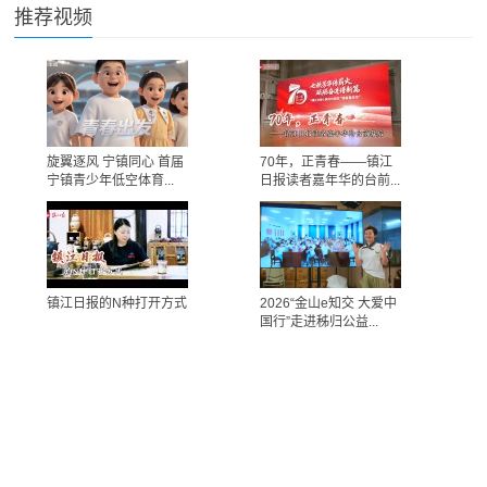
推荐视频
旋翼逐风 宁镇同心 首届
70年，正青春——镇江
宁镇青少年低空体育...
日报读者嘉年华的台前...
镇江日报的N种打开方式
2026“金山e知交 大爱中
国行”走进秭归公益...