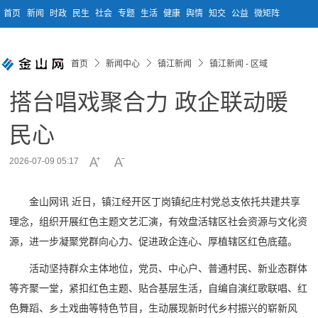
首页
新闻
时政
民生
社会
专题
生活
健康
舆情
知交
公益
微矩阵
首页
新闻中心
镇江新闻
镇江新闻 - 区域
搭台唱戏聚合力 政企联动暖
民心
2026-07-09 05:17
金山网讯 近日，镇江经开区丁岗镇纪庄村党总支依托共建共享
理念，组织开展红色主题文艺汇演，有效盘活辖区社会资源与文化资
源，进一步凝聚党群向心力、促进政企连心、厚植辖区红色底蕴。
活动坚持群众主体地位，党员、中心户、普通村民、新业态群体
等齐聚一堂，紧扣红色主题、贴合基层生活，自编自演红歌联唱、红
色舞蹈、乡土戏曲等特色节目，生动展现新时代乡村振兴的崭新风