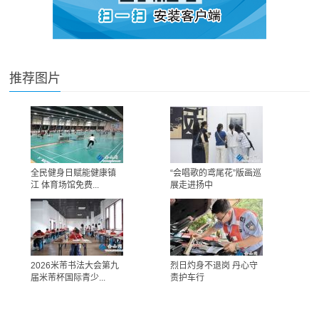
推荐图片
全民健身日赋能健康镇
“会唱歌的鸢尾花”版画巡
江 体育场馆免费...
展走进扬中
2026米芾书法大会第九
烈日灼身不退岗 丹心守
届米芾杯国际青少...
责护车行