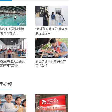
健身日赋能健康镇
“会唱歌的鸢尾花”版画巡
体育场馆免费...
展走进扬中
26米芾书法大会第九
烈日灼身不退岗 丹心守
芾杯国际青少...
责护车行
荐视频