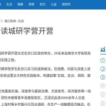
题
生活
健康
舆情
知交
公益
微矩阵
镇江新闻 - 社会
学读城研学营开营
读城研学营开营仪式在京口区政府举办，28名来自南京大学各院系
层实践之旅。
管理学院学生赴京口实习的成熟做法，在规模、内容与深度上进
，系统设置五大特色实践板块，构建起集“实践、走访、调研、献
定岗基层实操，深度参与基层治理、文旅宣传、经济服务等一线
弥陀寺巷等青年发展型街区，沉浸式品读3000余年人文底
、上堭村等乡村振兴示范点调研，在生产一线触摸经济脉动，在