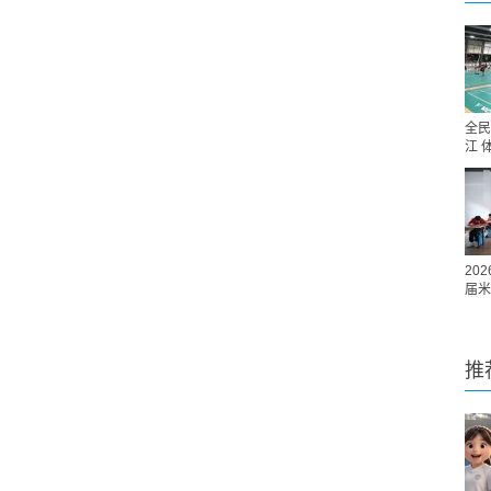
全民
江 
20
届米
推