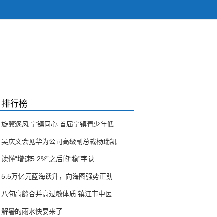
排行榜
旋翼逐风 宁镇同心 首届宁镇青少年低...
吴庆文会见华为公司高级副总裁杨瑞凯
读懂“增速5.2%”之后的“稳”字诀
5.5万亿元蓝海跃升，向海图强势正劲
八旬高龄合并高过敏体质 镇江市中医...
解暑的雨水快要来了