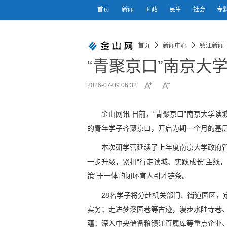
首页
新闻
时政
民生
社会
专
首页
新闻中心
镇江新闻
“青聚京口”南京大
2026-07-09 06:32
金山网讯 日前，“青聚京口”南京大学
的青年学子齐聚京口，开启为期一个月的基
本次研学营延续了上年度南京大学政府
一步升级，紧扣“行走读城、实践成长”主线
策”于一体的闭环育人引才链条。
28名学子将分赴机关部门、街道园区，
实务；走进梦溪园巷等古迹，漫步水陆寺巷、
蕴；深入中央储备粮镇江直属库等重点企业