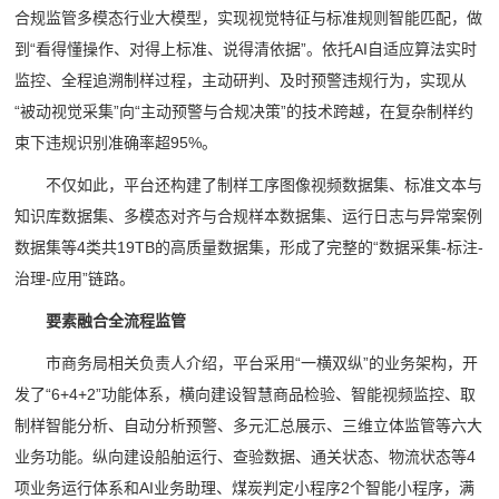
合规监管多模态行业大模型，实现视觉特征与标准规则智能匹配，做
到“看得懂操作、对得上标准、说得清依据”。依托AI自适应算法实时
监控、全程追溯制样过程，主动研判、及时预警违规行为，实现从
“被动视觉采集”向“主动预警与合规决策”的技术跨越，在复杂制样约
束下违规识别准确率超95%。
不仅如此，平台还构建了制样工序图像视频数据集、标准文本与
知识库数据集、多模态对齐与合规样本数据集、运行日志与异常案例
数据集等4类共19TB的高质量数据集，形成了完整的“数据采集-标注-
治理-应用”链路。
要素融合全流程监管
市商务局相关负责人介绍，平台采用“一横双纵”的业务架构，开
发了“6+4+2”功能体系，横向建设智慧商品检验、智能视频监控、取
制样智能分析、自动分析预警、多元汇总展示、三维立体监管等六大
业务功能。纵向建设船舶运行、查验数据、通关状态、物流状态等4
项业务运行体系和AI业务助理、煤炭判定小程序2个智能小程序，满