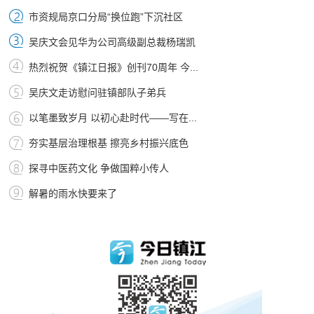
市资规局京口分局“换位跑”下沉社区
吴庆文会见华为公司高级副总裁杨瑞凯
热烈祝贺《镇江日报》创刊70周年 今...
吴庆文走访慰问驻镇部队子弟兵
以笔墨致岁月 以初心赴时代——写在...
夯实基层治理根基 擦亮乡村振兴底色
探寻中医药文化 争做国粹小传人
解暑的雨水快要来了