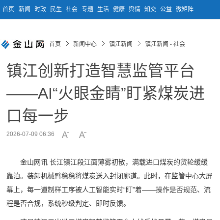
首页
新闻
时政
民生
社会
专题
生活
健康
舆情
知交
公益
微矩阵
首页
新闻中心
镇江新闻
镇江新闻 - 社会
镇江创新打造智慧监管平台
——AI“火眼金睛”盯紧煤炭进
口每一步
2026-07-09 06:36
金山网讯 长江镇江段江面薄雾初散，满载进口煤炭的货轮缓缓
靠泊。装卸机械臂稳稳将煤炭送入封闭廊道。此时，在监管中心大屏
幕上，每一道制样工序被人工智能实时“盯”着——操作是否规范、流
程是否合规，系统秒级判定、即时反馈。