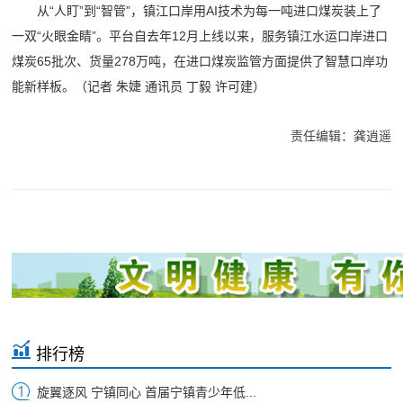
从“人盯”到“智管”，镇江口岸用AI技术为每一吨进口煤炭装上了
一双“火眼金睛”。平台自去年12月上线以来，服务镇江水运口岸进口
煤炭65批次、货量278万吨，在进口煤炭监管方面提供了智慧口岸功
能新样板。（记者 朱婕 通讯员 丁毅 许可建）
责任编辑：龚逍遥
排行榜
旋翼逐风 宁镇同心 首届宁镇青少年低...