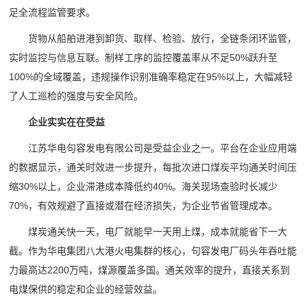
足全流程监管要求。
货物从船舶进港到卸货、取样、检验、放行，全链条闭环监管，
实时监控与信息互联。制样工序的监控覆盖率从不足50%跃升至
100%的全域覆盖，违规操作识别准确率稳定在95%以上，大幅减轻
了人工巡检的强度与安全风险。
企业实实在在受益
江苏华电句容发电有限公司是受益企业之一。平台在企业应用端
的数据显示，通关时效进一步提升，每批次进口煤炭平均通关时间压
缩30%以上，企业滞港成本降低约40%。海关现场查验时长减少
70%，有效规避了直接或潜在经济损失，为企业节省管理成本。
煤炭通关快一天，电厂就能早一天用上煤，成本就能省下一大
截。作为华电集团八大港火电集群的核心，句容发电厂码头年吞吐能
力最高达2200万吨，煤源覆盖多国。通关效率的提升，直接关系到
电煤保供的稳定和企业的经营效益。