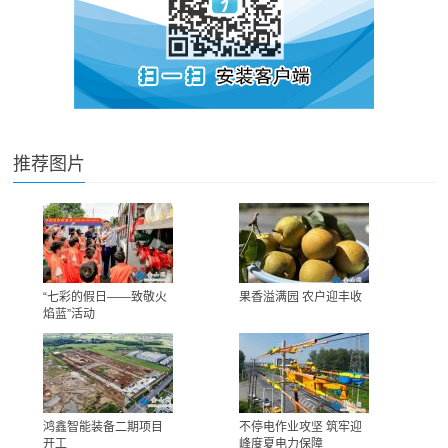
推荐图片
“七彩的假日——致敬火
果香溢满园 农户迎丰收
焰蓝”活动
鸿鑫智能装备二期项目
不停电作业攻坚 筑牢迎
开工
峰度夏电力保障