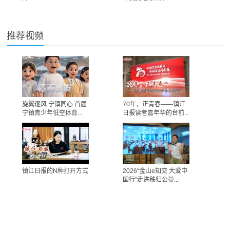
推荐视频
旋翼逐风 宁镇同心 首届
70年，正青春——镇江
宁镇青少年低空体育...
日报读者嘉年华的台前...
镇江日报的N种打开方式
2026“金山e知交 大爱中
国行”走进秭归公益...