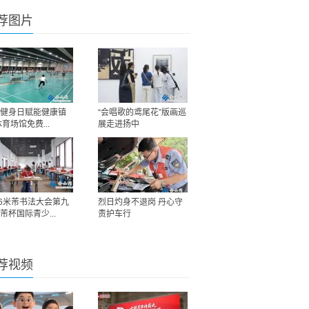
荐图片
健身日赋能健康镇
“会唱歌的鸢尾花”版画巡
体育场馆免费...
展走进扬中
26米芾书法大会第九
烈日灼身不退岗 丹心守
芾杯国际青少...
责护车行
荐视频