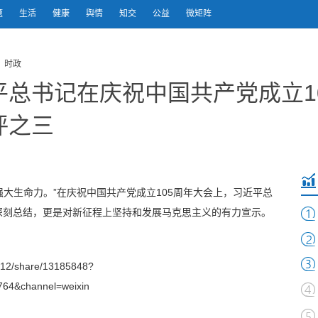
题
生活
健康
舆情
知交
公益
微矩阵
 时政
总书记在庆祝中国共产党成立1
评之三
强大生命力。”在庆祝中国共产党成立105周年大会上，习近平总
深刻总结，更是对新征程上坚持和发展马克思主义的有力宣示。
12/share/13185848?
64&channel=weixin