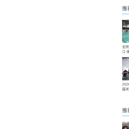
推
全民
江 
20
届米
推