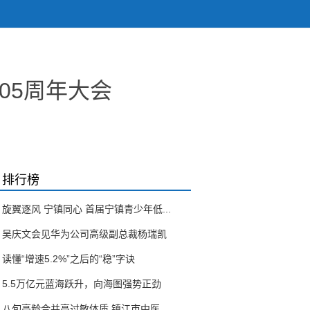
05周年大会
排行榜
旋翼逐风 宁镇同心 首届宁镇青少年低...
吴庆文会见华为公司高级副总裁杨瑞凯
读懂“增速5.2%”之后的“稳”字诀
5.5万亿元蓝海跃升，向海图强势正劲
八旬高龄合并高过敏体质 镇江市中医...