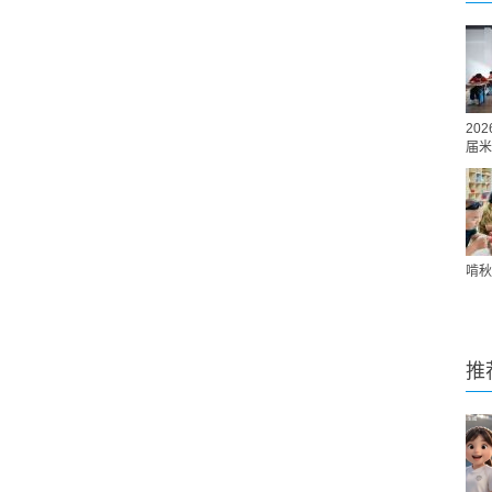
20
届米
啃秋
推