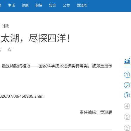
题
生活
健康
舆情
知交
公益
微矩阵
 时政
自太湖，尽探四洋！
、最是稀缺的桂冠——国家科学技术进步奖特等奖，被郑重授予
26/07/08/458985.shtml
责任编辑：贡琳雁