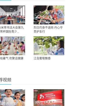
26米芾书法大会第九
烈日灼身不退岗 丹心守
芾杯国际青少...
责护车行
祛暑气 欢聚话健康
江岛葡萄飘香
荐视频