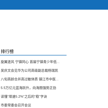
排行榜
旋翼逐风 宁镇同心 首届宁镇青少年低...
吴庆文会见华为公司高级副总裁杨瑞凯
八旬高龄合并高过敏体质 镇江市中医...
5.5万亿元蓝海跃升，向海图强势正劲
读懂“增速5.2%”之后的“稳”字诀
市委常委会召开会议