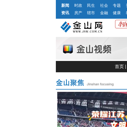
新闻
时政
民生
社会
专题
资讯
房产
辖市
金融
健康
首页