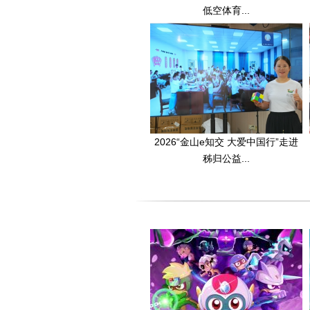
低空体育...
2026“金山e知交 大爱中国行”走进
秭归公益...