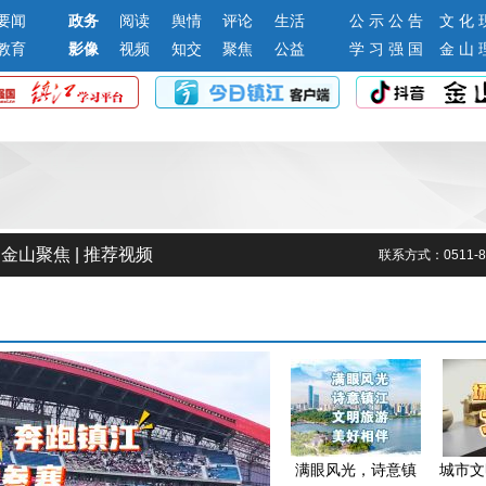
要闻
政务
阅读
舆情
评论
生活
公 示 公 告
文 化 
教育
影像
视频
知交
聚焦
公益
学 习 强 国
金 山 
|
金山聚焦
|
推荐视频
联系方式：0511-85
满眼风光，诗意镇
城市文