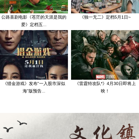
公路喜剧电影《苍茫的天涯是我的
《独一无二》定档5月1日~
爱》定档五...
《猎金游戏》发布“一入股市深似
《雷霆特攻队*》4月30日即将上
海”版预告...
映！