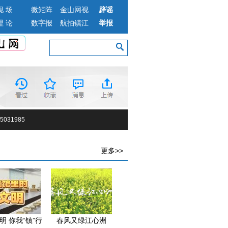
现 场
微矩阵
金山网视
辟谣
理 论
数字报
航拍镇江
举报
031985
更多>>
明 你我“镇”行
春风又绿江心洲