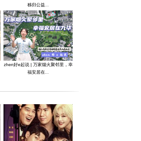
秭归公益...
zhen好e起说 | 万家烟火聚邻里，幸
福安居在...