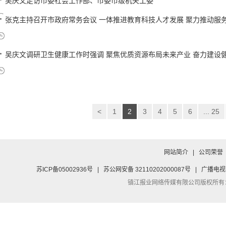
吴庆文走访市委社会工作部、市委市级机关工委
张克主持召开市政府常务会议 一体推进教育科技人才发展 聚力推动服
吴庆文调研卫生健康工作时强调 聚焦优质资源布局未来产业 奋力建设健康
<
1
2
3
4
5
6
... 25
网站简介
|
公司荣誉
苏ICP备05002936号
|
苏公网安备 32110202000087号
|
广播电视
镇江报业网络传媒有限公司
版权所有：Co