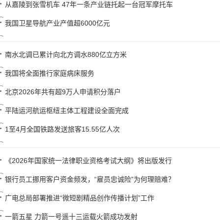
从嘉陵到张雪机车 47年一条产业链托起一台冠军摩托车
我国卫星导航产业产值超6000亿元
南水北调已累计向北方调水880亿立方米
我国将全面推行家庭病床服务
北京2026年共有超9万人申请积分落户
平陆运河航运枢纽主体工程建设全面完成
1至4月全国铁路发送旅客15.55亿人次
《2026年国家统一法律职业资格考试大纲》将出版发行
银行员工挪用客户资金频发，“雇员忠诚险”为何理赔难？
广电总局部署推进“微短剧精品创作传播计划”工作
一箭五星 力箭一号遥十三运载火箭成功发射