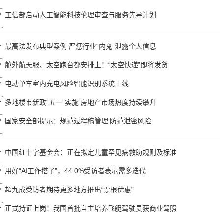
工信部启动人工智能科技伦理审查与服务先导计划
最高法发布典型案例 严惩行业“内鬼”泄露个人信息
舱外航天服、太空跑台都安排上！“太空快递”即将发货
电动单车室内充电风险智能识别系统上线
多地楼市新政“五一”实施 房地产市场热度持续攀升
国家安全部提示：规范过程稿管理 防范泄密风险
中国红十字基金会：正在拟定儿童罕见病救助规则及标准
用好“AI工作搭子”，44.0%受访者表示需多迭代
超九成受访者期待更多地方推出“票根优惠”
正式持证上岗！我国首批自主培养飞艇驾驶员获商业驾照