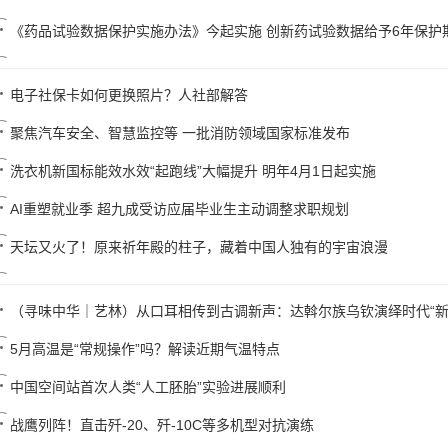
《药品试验数据保护实施办法》今起实施 创新药试验数据给予6年保护
电子社保卡如何更换照片？人社部解答
聚焦汽车安全、智慧监控等 一批消防领域国家标准发布
洗衣机新国标能效水效“起跑线”大幅提升 明年4月1日起实施
AI重塑就业季 超九成受访应届毕业生主动调整求职规划
天坛又火了！原来祈年殿的柱子，藏着中国人独有的宇宙浪漫
（寻味中华｜艺林）从口耳相传到古调新声：达斡尔族乌钦演绎时代“新
5月高温是“常规操作”吗？解读近期气温特点
中国空间站首次人类“人工胚胎”实验进展顺利
战鹰列阵！直击歼-20、歼-10C等多机型对抗演练