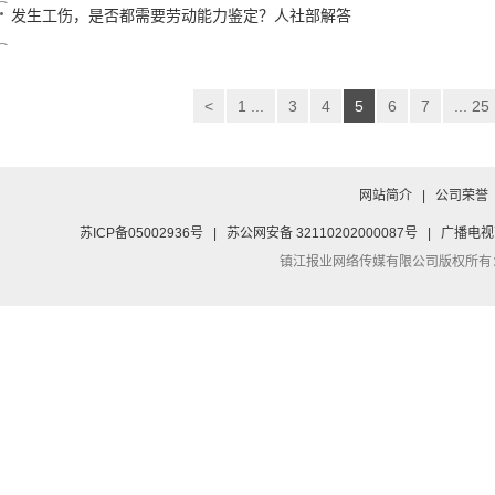
发生工伤，是否都需要劳动能力鉴定？人社部解答
<
1 ...
3
4
5
6
7
... 25
网站简介
|
公司荣誉
苏ICP备05002936号
|
苏公网安备 32110202000087号
|
广播电视
镇江报业网络传媒有限公司
版权所有：Co