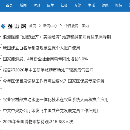
首页
新闻
时政
民生
社会
专题
生活
健康
舆情
首页
新闻中心
今日要闻 国内
浪漫赋能 “甜蜜经济”+“美丽经济” 婚恋和鲜花消费迎来高峰期
我国建立白名单制度规范医保个人账户使用
国家能源局：4月份全社会用电量同比增长6.0%
报告称2026年中国研学旅游市场处于较高景气区间
今年医保目录调整工作有哪些变化？国家医保局专家详解
农业农村部推动水肥一体化技术在农垦系统大面积推广应用
中共中央办公厅印发《中国共产党发展党员工作细则》
2025年全国博物馆接待观众15.6亿人次