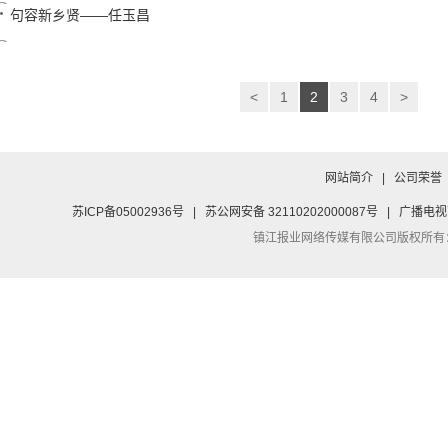
句容新乡贤——任玉昌
<
1
2
3
4
>
网站简介
|
公司荣誉
苏ICP备05002936号
|
苏公网安备 32110202000087号
|
广播电视
镇江报业网络传媒有限公司
版权所有：Co