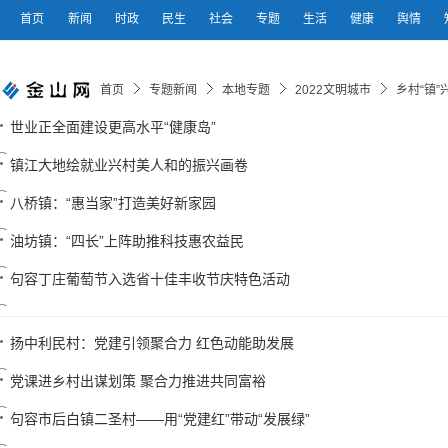
首页
新闻
时政
民生
社会
专题
生活
健康
舆情
首页
专题新闻
本地专题
2022文明城市
乡村“镇”
世业正全面建设更高水平“健康岛”
镇江大地绘就业兴村美人和的振兴画卷
八桥镇：“惠当家”打造美好新家园
油坊镇：“四长”上阵助推科技惠农益民
句容丁庄葡萄节入选省十佳丰收节庆特色活动
扬中利民村：党建引领聚合力 红色动能助发展
党课进乡村出谋划策 聚合力推进共同富裕
句容市后白镇二圣村——用“党建红”带动“发展绿”