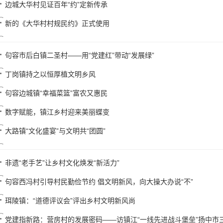
边城大华村见证百年“约”定新传承
新的《大华村村规民约》正式使用
句容市后白镇二圣村——用“党建红”带动“发展绿”
丁岗镇持之以恒厚植文明乡风
句容边城镇“幸福菜篮”富农又惠民
数字赋能，镇江乡村迎来美丽蝶变
大路镇“文化盛宴”与文明共“团圆”
非遗“老手艺”让乡村文化焕发“新活力”
句容西冯村引导村民勤俭节约 倡文明新风，向大操大办说“不”
珥陵镇：“道德评议会”评出乡村文明新风尚
党建指新路：营房村的发展密码——访镇江“一线先进战斗堡垒”扬中市三茅