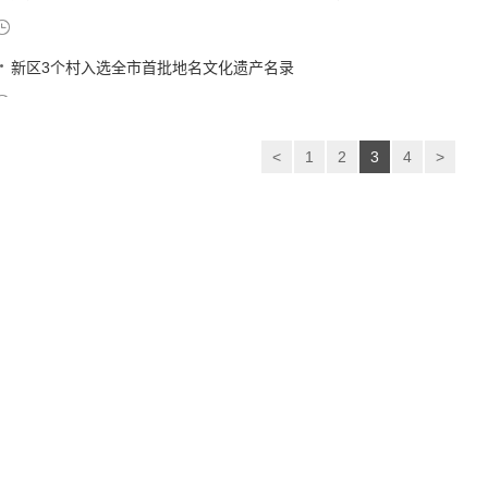
新区3个村入选全市首批地名文化遗产名录
<
1
2
3
4
>