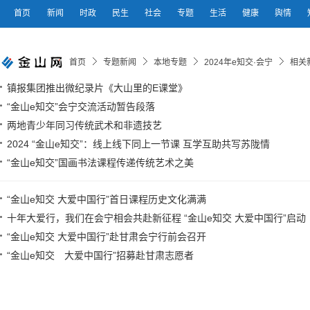
首页
新闻
时政
民生
社会
专题
生活
健康
舆情
首页
专题新闻
本地专题
2024年e知交·会宁
相关
镇报集团推出微纪录片《大山里的E课堂》
“金山e知交”会宁交流活动暂告段落
两地青少年同习传统武术和非遗技艺
2024 “金山e知交”：线上线下同上一节课 互学互助共写苏陇情
“金山e知交”国画书法课程传递传统艺术之美
“金山e知交 大爱中国行”首日课程历史文化满满
十年大爱行，我们在会宁相会共赴新征程 “金山e知交 大爱中国行”启动
“金山e知交 大爱中国行”赴甘肃会宁行前会召开
“金山e知交 大爱中国行”招募赴甘肃志愿者