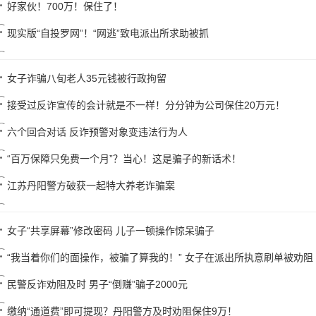
好家伙！700万！保住了！
现实版“自投罗网”！“网逃”致电派出所求助被抓
女子诈骗八旬老人35元钱被行政拘留
接受过反诈宣传的会计就是不一样！分分钟为公司保住20万元！
六个回合对话 反诈预警对象变违法行为人
“百万保障只免费一个月”？当心！这是骗子的新话术！
江苏丹阳警方破获一起特大养老诈骗案
女子“共享屏幕”修改密码 儿子一顿操作惊呆骗子
“我当着你们的面操作，被骗了算我的！” 女子在派出所执意刷单被劝阻
民警反诈劝阻及时 男子“倒赚”骗子2000元
缴纳“通道费”即可提现？丹阳警方及时劝阻保住9万！