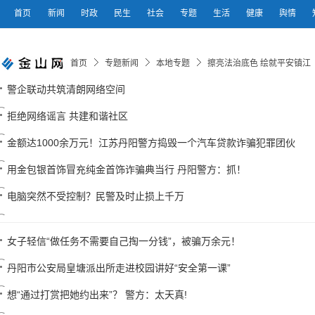
首页
新闻
时政
民生
社会
专题
生活
健康
舆情
首页
专题新闻
本地专题
擦亮法治底色 绘就平安镇江
警企联动共筑清朗网络空间
拒绝网络谣言 共建和谐社区
金额达1000余万元！江苏丹阳警方捣毁一个汽车贷款诈骗犯罪团伙
用金包银首饰冒充纯金首饰诈骗典当行 丹阳警方：抓！
电脑突然不受控制？民警及时止损上千万
女子轻信“做任务不需要自己掏一分钱”，被骗万余元！
丹阳市公安局皇塘派出所走进校园讲好“安全第一课”
想“通过打赏把她约出来”？ 警方：太天真!