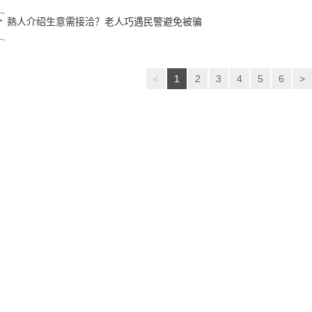
熟人介绍生意需接洽？老人巧遇民警避免被骗
<
1
2
3
4
5
6
>