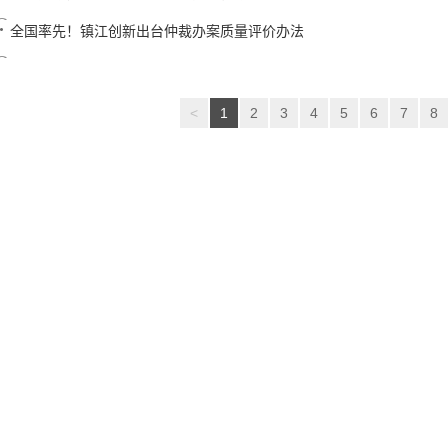
全国率先！​镇江创新出台仲裁办案质量评价办法
<
1
2
3
4
5
6
7
8