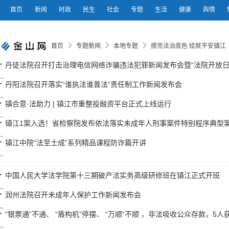
首页
新闻
时政
民生
社会
专题
生活
健康
舆情
首页
专题新闻
本地专题
擦亮法治底色 绘就平安镇江
丹徒法院召开打击治理电信网络诈骗违法犯罪新闻发布会暨“法院开放日
丹阳法院召开落实“谁执法谁普法”责任制工作新闻发布会
镇合意·法助力 | 镇江市重整投融资平台正式上线运行
镇江1案入选！省检察院发布依法落实未成年人刑事案件特别程序典型
镇江中院“法至士成”系列精品课程防诈篇开讲
中国人民大学法学院第十三期破产法实务高级研修班在镇江正式开班
润州法院召开未成年人保护工作新闻发布会
“银票通”不通、 “盾构机”停摆、 “万顺”不顺 ，非法吸收公众存款，5人