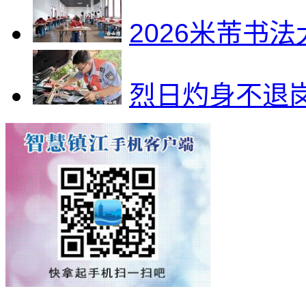
2026米芾书
烈日灼身不退