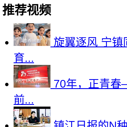
推荐视频
旋翼逐风 宁镇
育...
70年，正青
前...
镇江日报的N