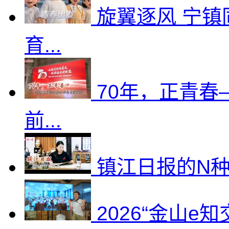
旋翼逐风 宁镇
育...
70年，正青
前...
镇江日报的N
2026“金山e