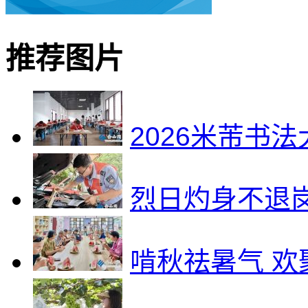
推荐图片
2026米芾书
烈日灼身不退
啃秋祛暑气 欢