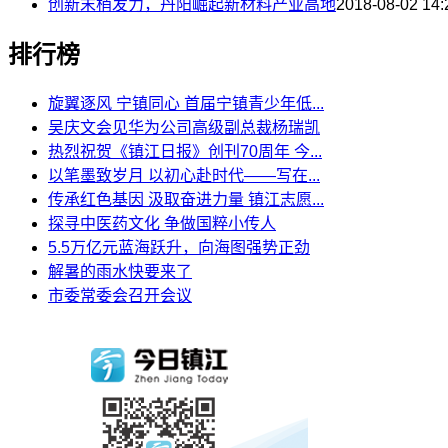
创新末梢发力，丹阳崛起新材料产业高地
2018-08-02 14:
排行榜
旋翼逐风 宁镇同心 首届宁镇青少年低...
吴庆文会见华为公司高级副总裁杨瑞凯
热烈祝贺《镇江日报》创刊70周年 今...
以笔墨致岁月 以初心赴时代——写在...
传承红色基因 汲取奋进力量 镇江志愿...
探寻中医药文化 争做国粹小传人
5.5万亿元蓝海跃升，向海图强势正劲
解暑的雨水快要来了
市委常委会召开会议