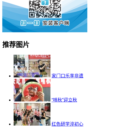
推荐图片
家门口乐享非遗
“啃秋”迎立秋
红色研学淬初心