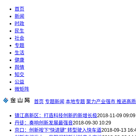
首页
新闻
时政
民生
社会
专题
生活
健康
舆情
知交
公益
微矩阵
首页
专题新闻
本地专题
聚力产业强市 推进高
镇江高新区：打造科技创新的新增长极
2018-11-09 09:09
丹徒：奏响创新发展最强音
2018-09-30 10:29
京口：创新按下“快进键” 转型驶入快车道
2018-09-13 16: