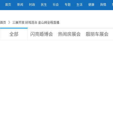
首页
新闻
时政
民生
社会
专题
生活
健康
舆情
首页
三展齐放 好戏连台 金山网全程直播
全部
闪亮婚博会
热闹房展会
靓丽车展会