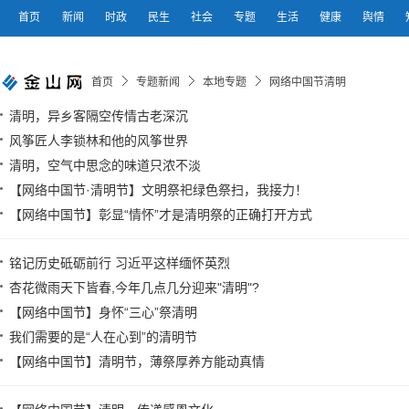
首页
新闻
时政
民生
社会
专题
生活
健康
舆情
首页
专题新闻
本地专题
网络中国节清明
清明，异乡客隔空传情古老深沉
风筝匠人李锁林和他的风筝世界
清明，空气中思念的味道只浓不淡
【网络中国节·清明节】文明祭祀绿色祭扫，我接力！
【网络中国节】彰显“情怀”才是清明祭的正确打开方式
铭记历史砥砺前行 习近平这样缅怀英烈
杏花微雨天下皆春,今年几点几分迎来"清明"?
【网络中国节】身怀“三心”祭清明
我们需要的是“人在心到”的清明节
【网络中国节】清明节，薄祭厚养方能动真情