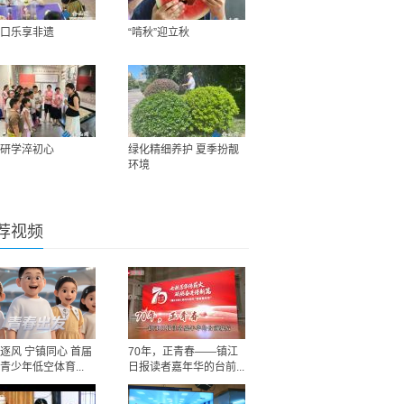
口乐享非遗
“啃秋”迎立秋
研学淬初心
绿化精细养护 夏季扮靓
环境
荐视频
逐风 宁镇同心 首届
70年，正青春——镇江
青少年低空体育...
日报读者嘉年华的台前...