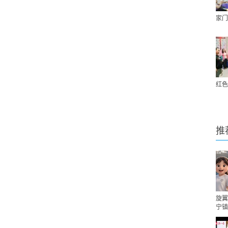
家门
红色
推
旋翼
宁镇