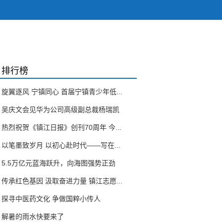
排行榜
旋翼逐风 宁镇同心 首届宁镇青少年低...
吴庆文会见华为公司高级副总裁杨瑞凯
热烈祝贺《镇江日报》创刊70周年 今...
以笔墨致岁月 以初心赴时代——写在...
5.5万亿元蓝海跃升，向海图强势正劲
传承红色基因 汲取奋进力量 镇江志愿...
探寻中医药文化 争做国粹小传人
解暑的雨水快要来了