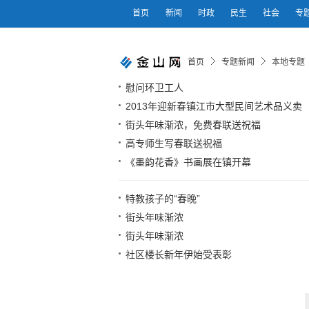
首页
新闻
时政
民生
社会
专
首页
专题新闻
本地专题
慰问环卫工人
2013年迎新春镇江市大型民间艺术品义卖
街头年味渐浓，免费春联送祝福
高专师生写春联送祝福
《墨韵花香》书画展在镇开幕
特教孩子的“春晚”
街头年味渐浓
街头年味渐浓
社区楼长新年伊始受表彰