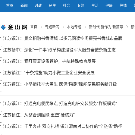
首页
新闻
时政
民生
社会
专题
生活
健康
舆情
首页
专题新闻
本地专题
新时代 新作为 新篇章
镇
江苏镇江：景文相融书香满城 以多元阅读空间擦亮书香城市品牌
江苏扬中：深化“一件事”改革构建退役军人服务全链条新生态
江苏镇江：紧盯康复设备管护，护航特殊教育发展
江苏镇江：“十条措施”助力小微工业企业安全发展
江苏镇江：小举措托举大民生 医保“陪跑”赋能便民服务新升级
江苏镇江：打通充电便民堵点 打造充电桩安装服务“样板模式”
江苏镇江：从整合到赋能 重塑“硬核力”
江苏镇江：千里奔赴 双向扎根 镇江渭南对口协作的“全链条”路径