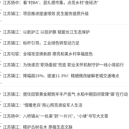
江苏扬中：看“村BA”、逛礼德市集，点亮乡村“夜经济”
江苏镇江：项目推进提速增效 民生服务提质升级
江苏镇江：以航护江 以技护豚 赋能长江生态保护
江苏镇江：标杆引领，工业绿色转型动力足
江苏句容：全域攻坚焕新颜 擦亮和美乡村幸福底色
江苏镇江：为快递员“职场委屈”兜底 职业关怀机制守护一线小哥前行
江苏镇江：降幅超15%、提速11.3%！精细微改破解老城交通堵点
江苏镇江：摁住田管黄金期筑牢丰产底气 水稻中期田间管理“镇”在行动
江苏镇江：“情暖老兵”用心照亮退役军人生活
江苏扬中：八桥镇从“一处美”到“一片兴”，“小埭”书写大文章
江苏镇江：精护古树名木 厚植生态文脉