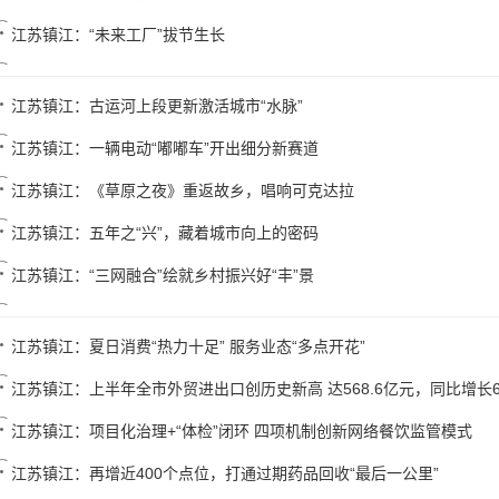
江苏镇江：“未来工厂”拔节生长
江苏镇江：古运河上段更新激活城市“水脉”
江苏镇江：一辆电动“嘟嘟车”开出细分新赛道
江苏镇江：《草原之夜》重返故乡，唱响可克达拉
江苏镇江：五年之“兴”，藏着城市向上的密码
江苏镇江：“三网融合”绘就乡村振兴好“丰”景
江苏镇江：夏日消费“热力十足” 服务业态“多点开花”
江苏镇江：上半年全市外贸进出口创历史新高 达568.6亿元，同比增长6
江苏镇江：项目化治理+“体检”闭环 四项机制创新网络餐饮监管模式
江苏镇江：再增近400个点位，打通过期药品回收“最后一公里”