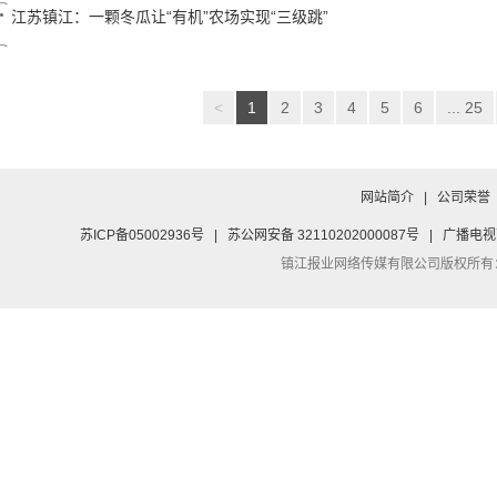
江苏镇江：一颗冬瓜让“有机”农场实现“三级跳”
<
1
2
3
4
5
6
... 25
网站简介
|
公司荣誉
苏ICP备05002936号
|
苏公网安备 32110202000087号
|
广播电视
镇江报业网络传媒有限公司
版权所有：Co