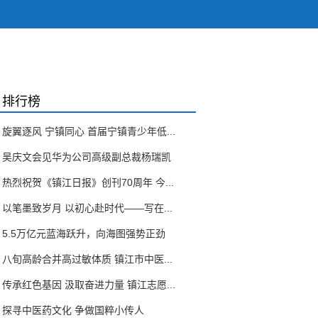
排行榜
旋翼逐风 宁镇同心 首届宁镇青少年低...
吴庆文会见华为公司高级副总裁杨瑞凯
热烈祝贺《镇江日报》创刊70周年 今...
以笔墨致岁月 以初心赴时代——写在...
5.5万亿元蓝海跃升，向海图强势正劲
八旬高龄合并高过敏体质 镇江市中医...
传承红色基因 汲取奋进力量 镇江志愿...
探寻中医药文化 争做国粹小传人