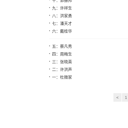
十：郭振邦
九：许祥生
八：洪家勇
七：潘天才
六：戴桂华
五：蔡凡秀
四：周梅生
三：张晓英
二：许洪声
一：杜微家
<
1