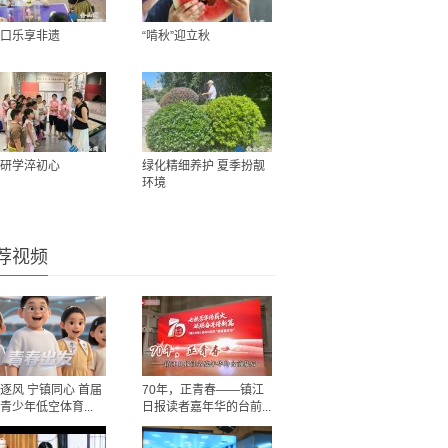
口乐享非遗
“啃秋”迎立秋
研学淬初心
绿化精细养护 夏季扮靓
环境
荐视频
逐风 宁镇同心 首届
70年，正青春——镇江
青少年低空体育...
日报读者嘉年华的台前...