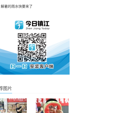
解暑的雨水快要来了
荐图片