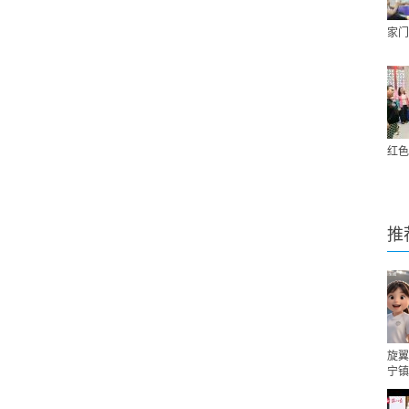
家门
红色
推
旋翼
宁镇