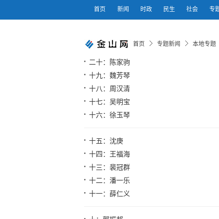
首页
新闻
时政
民生
社会
专
首页
专题新闻
本地专题
二十：陈家驹
十九：魏芳琴
十八：周汉清
十七：吴明宝
十六：徐玉琴
十五：沈庚
十四：王福海
十三：裴冠群
十二：潘一乐
十一：薛仁义