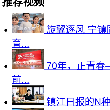
推荐视频
旋翼逐风 宁镇
育...
70年，正青
前...
镇江日报的N