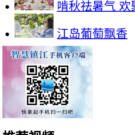
啃秋祛暑气 欢
江岛葡萄飘香