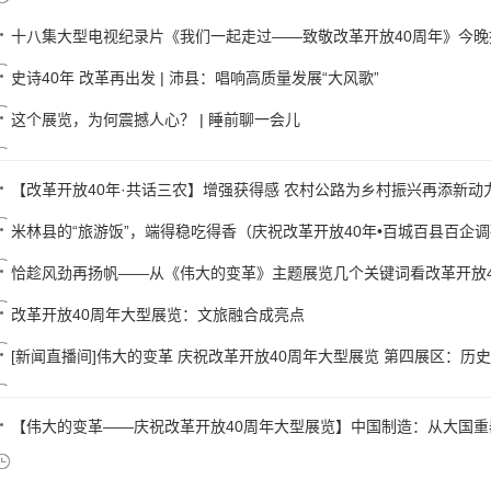
十八集大型电视纪录片《我们一起走过——致敬改革开放40周年》今晚
史诗40年 改革再出发 | 沛县：唱响高质量发展“大风歌”
这个展览，为何震撼人心？ | 睡前聊一会儿
【改革开放40年·共话三农】增强获得感 农村公路为乡村振兴再添新动
米林县的“旅游饭”，端得稳吃得香（庆祝改革开放40年•百城百县百企
恰趁风劲再扬帆——从《伟大的变革》主题展览几个关键词看改革开放4
改革开放40周年大型展览：文旅融合成亮点
[新闻直播间]伟大的变革 庆祝改革开放40周年大型展览 第四展区：历
【伟大的变革——庆祝改革开放40周年大型展览】中国制造：从大国重