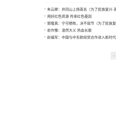
朱云卿：井冈山上扬英名（为了民族复兴·
用好红色资源 传承红色基因
郭隆真：宁可牺牲，决不屈节（为了民族复
俞作豫：凛然大义 热血长歌
赵福军：中国与中东欧经贸合作进入新时代
<