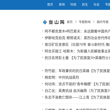
首页
新闻
时政
民生
社会
专
首页
专题新闻
国内专题
阿不都克里木•阿巴索夫：永远跟着中国共
伊斯哈克伯克·穆努诺夫：英烈功业世代传
昔日矿区变景区（壮丽70年 奋斗新时代·
阿合买提江·哈斯木：为新疆人民解放事业
抗日名将彭士量 【为了民族复兴•英雄烈士
符竹庭：军政兼优的抗日英雄【为了民族复
杨宏明：中共抗战英烈
何功伟：坚贞不屈的“青年楷模”【为了民族
白乙化：英勇抗战 血沃幽燕（为了民族复兴
矢志不渝救亡图存——江上青【为了民族复