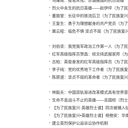
马耀南：投笔从戎、赤诚报国的抗日英雄
烈火中永生的抗日英雄——赵伊坪（为了民
董振堂：长征中的铁流后卫（为了民族复兴
王复生：勇于为理想献身的共产党员（为了
冀云程：临危不惧 坚贞不屈（为了民族复兴
刘伯坚：我党我军政治工作第一人（为了民
红军高级指挥员贺昌：经文纬武报家邦（为
古柏：英俊奋发的红军高级指挥员（为了民
李子纯：党的优秀地下工作者（为了民族复
陈原道：坚贞不屈的革命者（为了民族复兴
林毅夫：中国双轨渐进改革模式具有世界意
生命不息战斗不止的英雄——吉国桢（烈士
【为了民族复兴·英雄烈士谱】四次被捕入狱
【为了民族复兴•英雄烈士谱】杨匏安：华
建立英烈保护公益诉讼协作机制