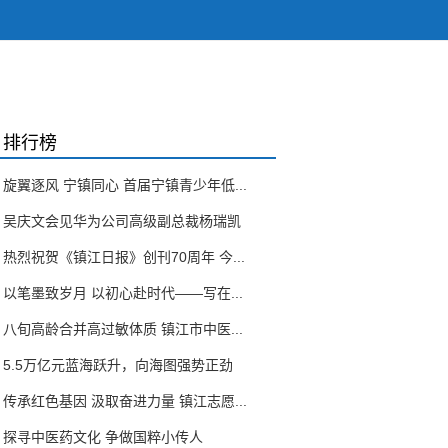
排行榜
旋翼逐风 宁镇同心 首届宁镇青少年低...
吴庆文会见华为公司高级副总裁杨瑞凯
热烈祝贺《镇江日报》创刊70周年 今...
以笔墨致岁月 以初心赴时代——写在...
八旬高龄合并高过敏体质 镇江市中医...
5.5万亿元蓝海跃升，向海图强势正劲
传承红色基因 汲取奋进力量 镇江志愿...
探寻中医药文化 争做国粹小传人