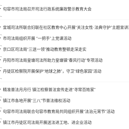
句容市司法局召开司法行政系统廉政警示教育大会
宜城司法所联合妇联在社区教育中心开展“关注女性·法典守护”主题宣讲
市司法局组织开展 “一把手”上党课活动
京口区司法局“三送一领”推动教育整顿走深走实
丹阳市司法局皇塘司法所助力皇塘镇“春风行动”专项活动
丹徒区检察院开展保护“地球之肺”，守卫“绿色家园”活动
精准普法月月行 镇江检察普法宣传走进“寻常百姓家”
镇江市各地开展“三八”节普法维权活动
句容市司法局联合句容市教育局共同组织开展“法治元宵节”活动
镇江市丹徒区司法局开展送法进工地、进企业活动