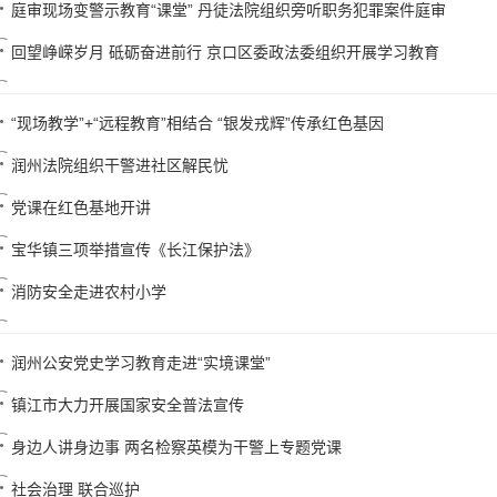
庭审现场变警示教育“课堂” 丹徒法院组织旁听职务犯罪案件庭审
回望峥嵘岁月 砥砺奋进前行 京口区委政法委组织开展学习教育
“现场教学”+“远程教育”相结合 “银发戎辉”传承红色基因
润州法院组织干警进社区解民忧
党课在红色基地开讲
宝华镇三项举措宣传《长江保护法》
消防安全走进农村小学
润州公安党史学习教育走进“实境课堂”
镇江市大力开展国家安全普法宣传
身边人讲身边事 两名检察英模为干警上专题党课
社会治理 联合巡护