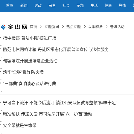
首页
新闻
时政
民生
社会
专题
生活
健康
舆情
首页
专题新闻
热点专题
以案释法
普法活动
扬中检察“普法小摊”摆进广场
防范电信网络诈骗 丹徒区常态化开展普法宣传与法律服务
句容法院开展送法进企业活动
筑牢“全链”反诈防火墙
“三部曲”奏响谈心谈话进行曲
宁可当下流汗 不能今后流泪 镇江公安队伍教育整顿“辣味十足”
精准帮扶 传递关爱 市司法局开展“六一护苗”活动
安全带就是生命带