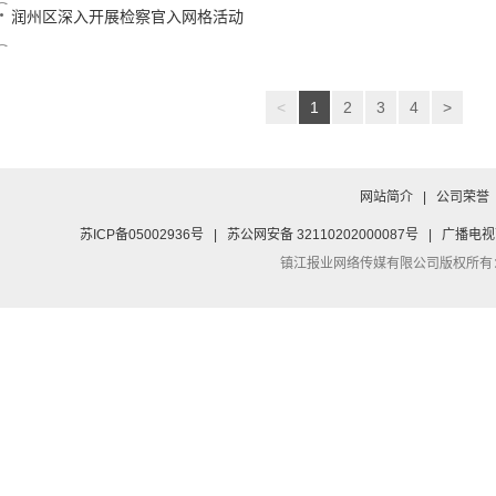
润州区深入开展检察官入网格活动
<
1
2
3
4
>
网站简介
|
公司荣誉
苏ICP备05002936号
|
苏公网安备 32110202000087号
|
广播电视
镇江报业网络传媒有限公司
版权所有：Co