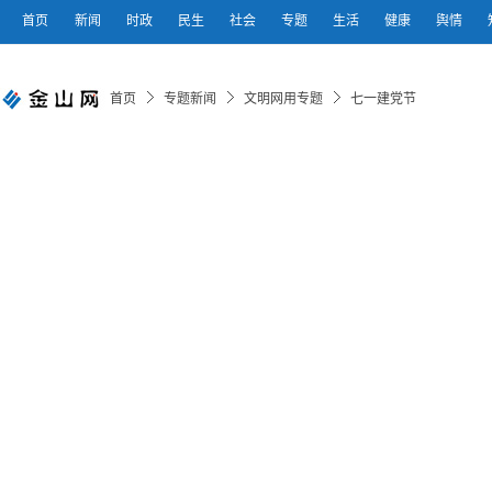
首页
新闻
时政
民生
社会
专题
生活
健康
舆情
首页
专题新闻
文明网用专题
七一建党节