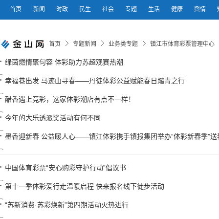
首页
新闻
时政
民生
社会
专题
生活
健康
舆情
首页
专题新闻
业务类专题
镇江市体育彩票管理中心
绿茵燃情聚句容 体彩助力苏超观赛热潮
幸福巷出发 马迹山寻春——丹徒体彩公益赋能春日踏青之行
醋香遇上竞彩，这家体彩潮店有点不一样！
今年的大乐透派奖活动有何不同
墨香迎新春 公益暖人心——镇江体彩携手镇报集团举办“体彩新春季”送
中国体育彩票“安心购彩守护行动”倡议书
第十一季体彩爱行走温暖启程 快来报名线下徒步活动
“苏新消费·苏彩焕新”第四期活动火热进行