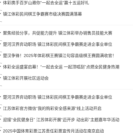
体彩携手百岁山邀你“一起去全运”赢十五运好礼
镇江体彩民间棋王争霸赛市级决赛圆满落幕
聚焦经验分享，共促能力提升 镇江体彩举办销售员技能大赛
楚河汉界弈动职场 镇江体彩民间棋王争霸赛走进企事业单位
楚汉争锋！2025年体彩棋王赛镇江句容县级棋王赛圆满收官！
体彩全运盛宴启幕！“一起去全运 一起顶呱刮”点燃全民健身热潮
镇江体彩开展社区运动会
楚河汉界弈动职场 镇江体彩民间棋王争霸赛走进企事业单位
江苏体彩官方微信“我的购彩安全感来源”线上活动开启
迎接“全民健身日” 江苏体彩开展“迈开步 动出彩”主题嘉年华活动
2025中国体育彩票江苏责任彩票宣传月活动在南京启动