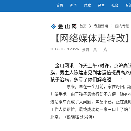
首页
新闻
时政
民生
社会
专
首页
专题新闻
国内专题
【网络媒体走转改
2017-01-19 23:26
张明
金山网讯 昨天上午7时许，京沪高铁
旗，男主人陈建忠见到客运值班员高燕
孩子治病，多亏了你们解难题……”
原来，早在一个月前，家住丹阳吕城
儿做手术。由于孩子患病行动不方便，随身
进站乘车真成了大问题，焦急不已。正在此
工作人员帮忙，最终成功助一家三口上了站
北京。（侯晓强 沈湘伟）