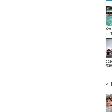
全民
江 
20
届米
推