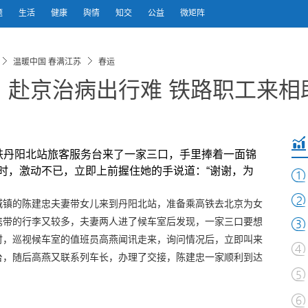
题
生活
健康
舆情
知交
公益
微矩阵
温暖中国 春满江苏
春运
】赴京治病出行难 铁路职工来相
丹阳北站旅客服务台来了一家三口，手里捧着一面锦
时，激动不已，立即上前握住她的手说道：“谢谢，为
镇的陈建忠夫妻带女儿来到丹阳北站，准备乘高铁去北京为女
携带的行李又较多，夫妻两人进了候车室后发现，一家三口要想
时，巡视候车室的值班员高燕闻讯走来，询问情况后，立即叫来
台，随后高燕又联系列车长，办理了交接，陈建忠一家顺利到达