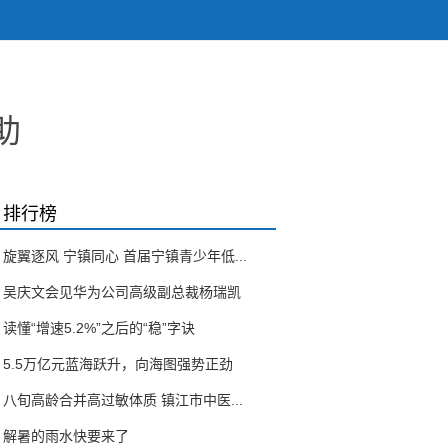
助
排行榜
旋翼逐风 宁镇同心 首届宁镇青少年低...
吴庆文会见华为公司高级副总裁杨瑞凯
读懂“增速5.2%”之后的“稳”字诀
5.5万亿元蓝海跃升，向海图强势正劲
八旬高龄合并高过敏体质 镇江市中医...
解暑的雨水快要来了