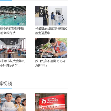
健身日赋能健康镇
“会唱歌的鸢尾花”版画巡
体育场馆免费...
展走进扬中
26米芾书法大会第九
烈日灼身不退岗 丹心守
芾杯国际青少...
责护车行
荐视频