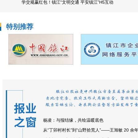
学交规赢红包！镇江“文明交通 平安镇江”H5互动
15...
特别推荐
杨凌：与报结缘，共绘温暖底色
从“丁卯村村长”到“山野拾荒人”——王旭敏 20 余年.