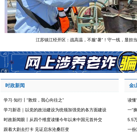
江苏镇江经开区：战高温，不服“暑”！守一线，显担
时政新闻
金
学习·知行丨“敦煌，我心向往之”
读懂
学习新语｜以党的政治建设为统领加强党的各方面建设
一“
时政新闻眼丨从四个维度读懂今年以来中国元首外交
5.
跟着大剧去打卡 见证启东沧桑巨变
一份