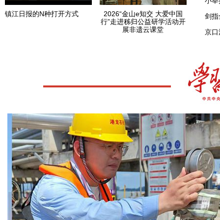
小举
镇江日报的N种打开方式
2026“金山e知交 大爱中国
剑指
行”走进秭归公益研学活动开
展非遗云课堂
京口