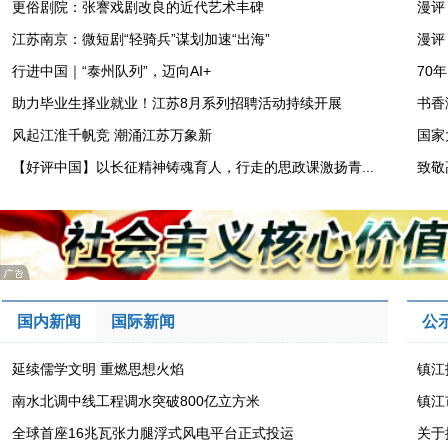
更俗剧院：张謇戏剧改良的近代艺术丰碑
漫评
江苏南京：微短剧“轻骑兵”谋划加速“出海”
漫评
行进中国｜“泰州队列”，迈向AI+
70
助力毕业生择业就业！江苏8月系列招聘活动持续开展
书香
风起江淮千帆竞 潮涌江苏万象新
国家
【好评中国】以长征精神铸魂育人，行走的思政课激扬青...
致敬
国内新闻
国际新闻
公
延续儒学文明 重燃思想火焰
镇江
南水北调中线工程调水突破800亿立方米
镇江
全球首座16兆瓦张力腿浮式风电平台正式投运
关于