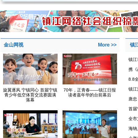
金山网视
More >>
镇
镇江
携《
8.
镇江
旋翼逐风 宁镇同心 首届宁镇
70年，正青春——镇江日报
青少年低空体育交流赛圆满
读者嘉年华的台前幕后
唐忠
落幕
首届
全市
海纳