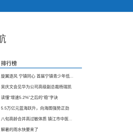
航
排行榜
旋翼逐风 宁镇同心 首届宁镇青少年低...
吴庆文会见华为公司高级副总裁杨瑞凯
读懂“增速5.2%”之后的“稳”字诀
5.5万亿元蓝海跃升，向海图强势正劲
八旬高龄合并高过敏体质 镇江市中医...
解暑的雨水快要来了