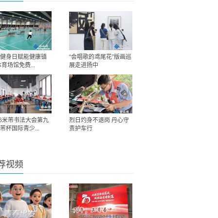
健身日赋能健康镇
“会唱歌的鸢尾花”版画巡
体育场馆免费...
展走进扬中
26米芾书法大会第九
烈日灼身不退岗 丹心守
芾杯国际青少...
责护车行
荐视频