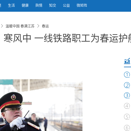
题
生活
健康
舆情
知交
公益
微矩阵
温暖中国 春满江苏
春运
】寒风中 一线铁路职工为春运护