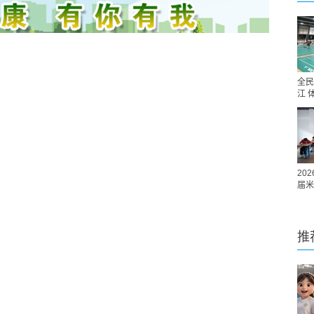
全民
江 
20
届米
推